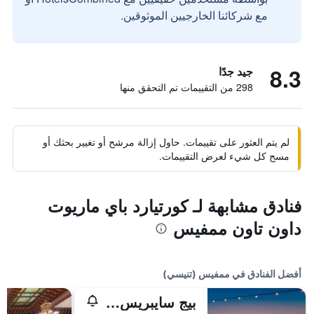
مع شركائنا الخارجيين الموثوقين.
8.3
جيد جدًا
298 من التقييمات تم التحقق منها
لم يتم العثور على تقييمات. حاول إزالة مرشح أو تغيير بحثك أو
مسح كل شيء لعرض التقييمات.
فنادق مشابهة لـ كورتيارد باي ماريوت
داون تاون ممفيس
أفضل الفنادق في ممفيس (تنيسي)
بيج سايبريس لودج