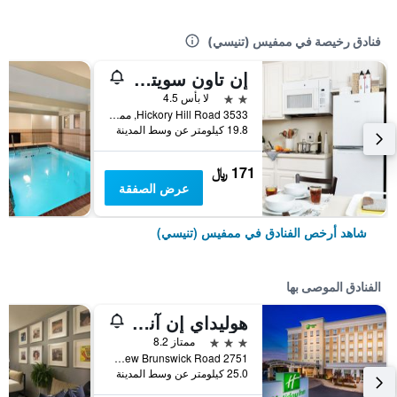
فنادق رخيصة في ممفيس (تنيسي)
إن تاون سويتس إكستنديد ستاي ميمفيس تسانت - هيكوري هيل رود
2 نجمتين
لا بأس 4.5
3533 Hickory Hill Road, ممفيس (تنيسي), TN, الولايات المتحدة الأميريكية
19.8 كيلومتر عن وسط المدينة
171 ﷼
عرض الصفقة
شاهد أرخص الفنادق في ممفيس (تنيسي)
الفنادق الموصى بها
هوليداي إن آند سويتس ميمفيس - وولف شيس جاليريا باي آيتش جي
3 نجوم
ممتاز 8.2
2751 New Brunswick Road, ممفيس (تنيسي), TN, الولايات المتحدة الأميريكية
25.0 كيلومتر عن وسط المدينة