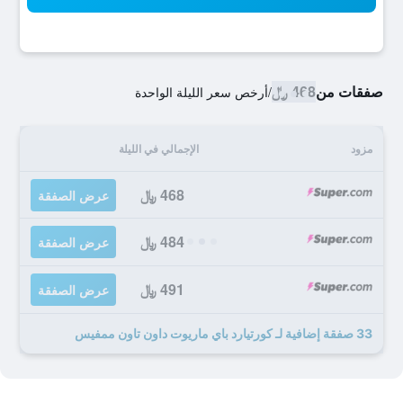
صفقات من
468 ﷼
/
أرخص سعر الليلة الواحدة
مزود
الإجمالي في الليلة
468 ﷼
عرض الصفقة
484 ﷼
عرض الصفقة
491 ﷼
عرض الصفقة
33 صفقة إضافية لـ كورتيارد باي ماريوت داون تاون ممفيس