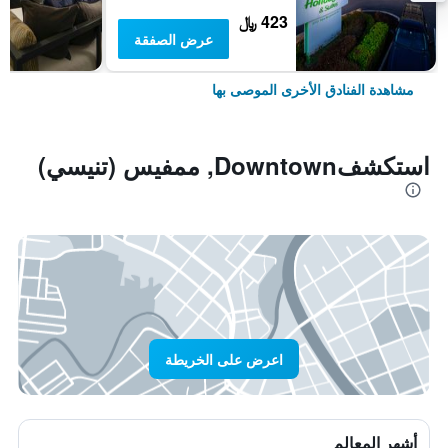
423 ﷼
عرض الصفقة
مشاهدة الفنادق الأخرى الموصى بها
استكشفDowntown, ممفيس (تنيسي)
اعرض على الخريطة
أشهر المعالم