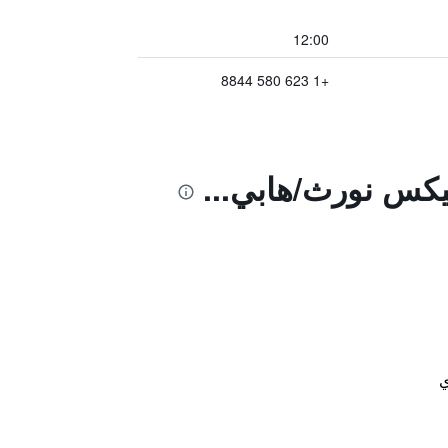
12:00
+1 623 580 8844
نيكس نورث/هابي...
ي