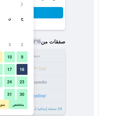
بح
ح
ن
306 ﷼
صفقات من
/
أرخص سعر اللي
3
2
مزود
الإجما
10
9
306
17
16
24
23
310
31
30
310
منخفض
متو
26 صفقة إضافية لـ كورت يارد باي ماريوت فونيكس نورث/هابي...