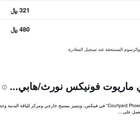
321 ﷼
480 ﷼
والرسوم المستحقة عند تسجيل المغادرة.
 ماريوت فونيكس نورث/هابي...
يقع مكان إقامة "Courtyard Phoenix North / Happy Valley" في فينكس، ويتميز بمسبح خارجي
عمل على ...