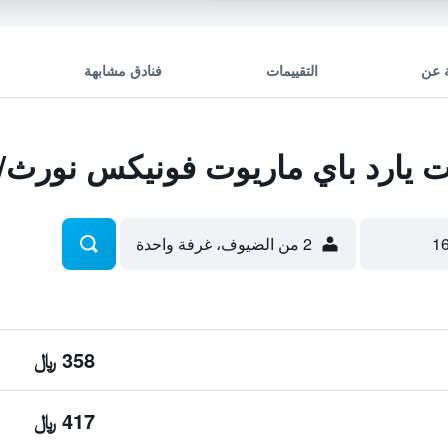
 عن
التقييمات
فنادق مشابهة
يارد باي ماريوت فونيكس نورث/ه
2 من الضيوف، غرفة واحدة
358 ﷼
417 ﷼