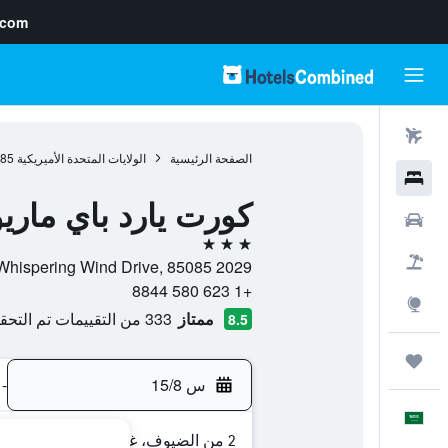
.com
رحلات طيران
الصفحة الرئيسية
الولايات المتحدة الأميريكية
985
فنادق
كورت يارد باي مار
سيارات
3 نجوم
حزم العروض
2029 West Whispering Wind Drive, 85085, فينيكس, أريزونا, الولايات المتحدة الأميريكية
+1 623 580 8844
استكشاف
ممتاز
333 من التقييمات تم التحقق منها
8.5
رحلات
س 15/8
-
العَرَبِيَّة
2 من الضيوف، غرفة واحدة