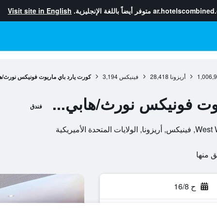
ar.hotelscombined
متوفر أيضاً باللغة الإنجليزية.
Visit site in English
1,006,
أريزونا
28,418
فينيكس
3,194
كورت يارد باي ماريوت فونيكس نورث/ها
يوت فونيكس نورث/هابي...
فندق
ح 16/8