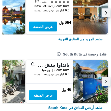
5 نجوم
ممتاز 8.7
Kawasan Pariwisata Lot SW1, South Kuta, إندونيسيا
0.0 كيلومتر عن وسط المدينة
664 ﷼
عرض الصفقة
شاهد المزيد من الفنادق القريبة
فنادق رخيصة في South Kuta
بانداوا بيتش هوم ستاي
South Kuta, إندونيسيا
6.3 كيلومتر عن وسط المدينة
46 ﷼
عرض الصفقة
شاهد أرخص الفنادق في South Kuta