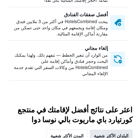
تمامًا. احجز إقامتك المثالية بكل ثقة!
أفضل صفقات الفنادق
يبحث HotelsCombined في أكثر من 3 ملايين فندق
ومكان إقامة ويجمعهم في مكان واحد حتى تتمكن من
مقارنة أماكن الإقامة المثالية.
إلغاء مجاني
من الوارد أن تتغير الخطط — نتفهم ذلك. ولهذا يمكنك
البحث وحجز فنادق وأماكن إقامة على
HotelsCombined من وكالات السفر التي تقدم خدمة
الإلغاء المجاني
اعثر على نتائج أفضل لإقامتك في منتجع
كورتيارد باي ماريوت بالي نوسا دوا
البلدان الأكثر شعبية
المدن الأكثر شعبية