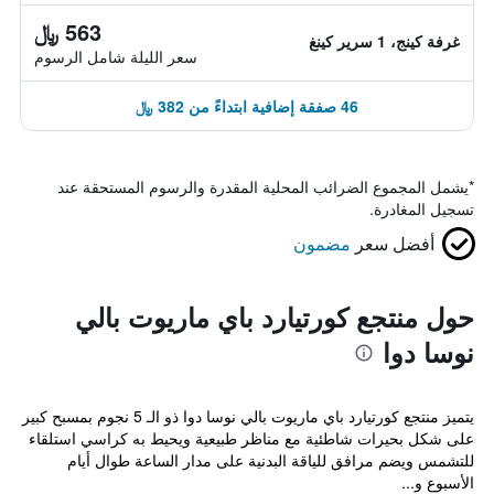
563 ﷼
غرفة كينج، 1 سرير كينغ
سعر الليلة شامل الرسوم
46 صفقة إضافية ابتداءً من 382 ﷼
*
يشمل المجموع الضرائب المحلية المقدرة والرسوم المستحقة عند
تسجيل المغادرة.
أفضل سعر
مضمون
حول منتجع كورتيارد باي ماريوت بالي
نوسا دوا
يتميز منتجع كورتيارد باي ماريوت بالي نوسا دوا ذو الـ 5 نجوم بمسبح كبير
على شكل بحيرات شاطئية مع مناظر طبيعية ويحيط به كراسي استلقاء
للتشمس ويضم مرافق للياقة البدنية على مدار الساعة طوال أيام
الأسبوع و...