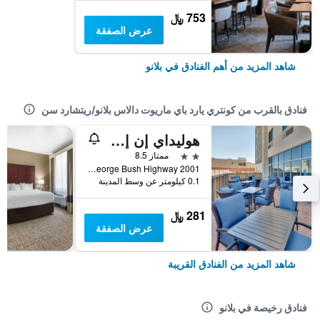
753 ﷼
عرض الصفقة
شاهد المزيد من أهم الفنادق في بلانو
فنادق بالقرب من كونتري يارد باي ماريوت دالاس بلانو/ريتشارد سن
هوليداي إن إكسبرس آند سويتس بلانو إيست - ريتشاردسونا باي آيتش جي
2 نجمتين
ممتاز 8.5
2001 East President George Bush Highway, بلانو, TX, الولايات المتحدة الأميريكية
0.1 كيلومتر عن وسط المدينة
281 ﷼
عرض الصفقة
شاهد المزيد من الفنادق القريبة
فنادق رخيصة في بلانو