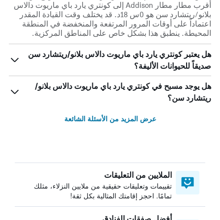
أقرب مطار مطار Addison إلى كونتري يارد باي ماريوت دالاس
بلانو/ريتشارد سن هو 0س 18د. قد يختلف وقت القيادة المقدر
اعتماداً على أوقات المرور المرتفعة والمنخفضة في المنطقة
المحيطة. ينطبق هذا بشكل خاص على المناطق المركزية.
هل يعتبر كونتري يارد باي ماريوت دالاس بلانو/ريتشارد سن
صديقاً للحيوانات الأليفة؟
هل يوجد مسبح في كونتري يارد باي ماريوت دالاس بلانو/
ريتشارد سن؟
عرض المزيد من الأسئلة الشائعة
الملايين من التعليقات
تقييمات وتعليقات حقيقية من ملايين النزلاء، مثلك
تمامًا. احجز إقامتك المثالية بكل ثقة!
أفضل صفقات الفنادق