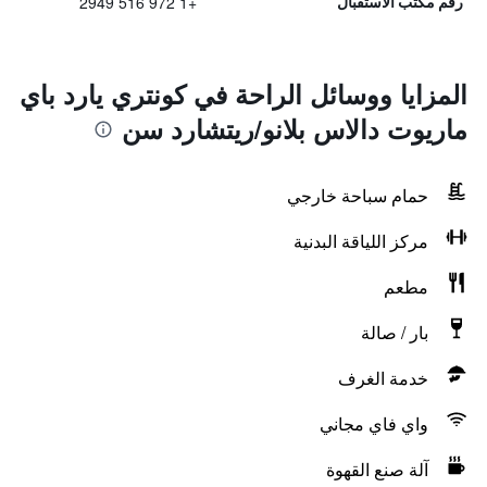
+1 972 516 2949
رقم مكتب الاستقبال
المزايا ووسائل الراحة في كونتري يارد باي
ماريوت دالاس بلانو/ريتشارد سن
حمام سباحة خارجي
مركز اللياقة البدنية
مطعم
بار / صالة
خدمة الغرف
واي فاي مجاني
آلة صنع القهوة