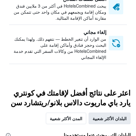
يبحث HotelsCombined في أكثر من 3 ملايين فندق
ومكان إقامة ويجمعهم في مكان واحد حتى تتمكن من
مقارنة أماكن الإقامة المثالية.
إلغاء مجاني
من الوارد أن تتغير الخطط — نتفهم ذلك. ولهذا يمكنك
البحث وحجز فنادق وأماكن إقامة على
HotelsCombined من وكالات السفر التي تقدم خدمة
الإلغاء المجاني
اعثر على نتائج أفضل لإقامتك في كونتري
يارد باي ماريوت دالاس بلانو/ريتشارد سن
البلدان الأكثر شعبية
المدن الأكثر شعبية
البلدان التي يبحث عنها مستخدمونا