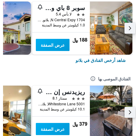
سوبر 8 باي ويندام بلانو/ دالاس أريا
2 نجمتين
لا بأس 5.4
1704 N Central Expy, بلانو, TX, الولايات المتحدة الأميريكية
1.0 كيلومتر عن وسط المدينة
188 ﷼
عرض الصفقة
شاهد أرخص الفنادق في بلانو
الفنادق الموصى بها
ريزيدنس إن باي ماريوت دالاس بلانو / ليجاسي
3 نجوم
ممتاز 8.1
5001 Whitestone Lane, بلانو, TX, الولايات المتحدة الأميريكية
10.1 كيلومتر عن وسط المدينة
379 ﷼
عرض الصفقة