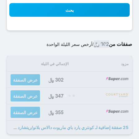
بحث
صفقات من
302 ﷼
/
أرخص سعر الليلة الواحدة
مزود
الإجمالي في الليلة
302 ﷼
عرض الصفقة
347 ﷼
عرض الصفقة
355 ﷼
عرض الصفقة
25 صفقة إضافية لـ كونتري يارد باي ماريوت دالاس بلانو/ريتشارد سن