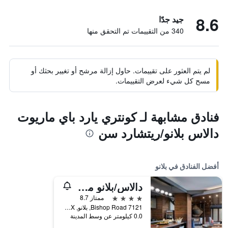
8.6
جيد جدًا
340 من التقييمات تم التحقق منها
لم يتم العثور على تقييمات. حاول إزالة مرشح أو تغيير بحثك أو
مسح كل شيء لعرض التقييمات.
فنادق مشابهة لـ كونتري يارد باي ماريوت
دالاس بلانو/ريتشارد سن
أفضل الفنادق في بلانو
دالاس/بلانو ماريوت آت ليجاسي تاون سنتر
4 نجوم
ممتاز 8.7
7121 Bishop Road, بلانو, TX, الولايات المتحدة الأميريكية
0.0 كيلومتر عن وسط المدينة