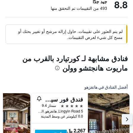
8.8
جيد جدًا
493 من التقييمات تم التحقق منها
لم يتم العثور على تقييمات. حاول إزالة مرشح أو تغيير بحثك أو
مسح كل شيء لعرض التقييمات.
فنادق مشابهة لـ كورتيارد بالقرب من
ماريوت هانجتشو وولن
أفضل الفنادق في هانغزهو
فندق فور سيزونز هانغتشو آت ويست ليك
5 نجوم
ممتاز 9.4
5 Lingyin Road, هانغزهو, الصين
0.0 كيلومتر عن وسط المدينة
2,267 ﷼
عرض