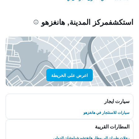
استكشفمركز المدينة, هانغزهو
اعرض على الخريطة
سيارت ايجار
سيارات للاستئجار في هانغزهو
المطارات القريبة
رحلات طيران إلى مطار هانغتشو شياوشان الدولى