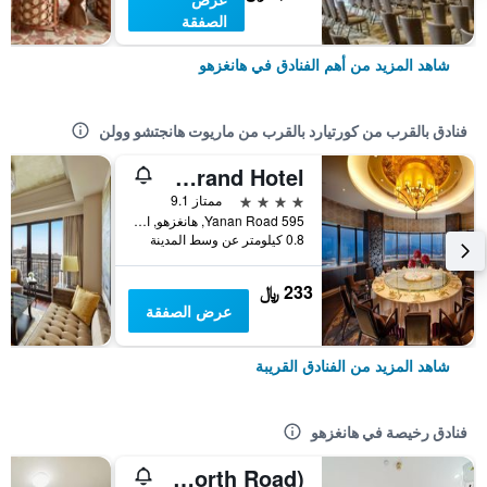
الصفقة
شاهد المزيد من أهم الفنادق في هانغزهو
فنادق بالقرب من كورتيارد بالقرب من ماريوت هانجتشو وولن
Zhejiang Grand Hotel
4 نجوم
ممتاز 9.1
595 Yanan Road, هانغزهو, الصين
0.8 كيلومتر عن وسط المدينة
233 ﷼
عرض الصفقة
شاهد المزيد من الفنادق القريبة
فنادق رخيصة في هانغزهو
Hangzhou Mingshang Collection Hotel (Linping Donghu North Road)