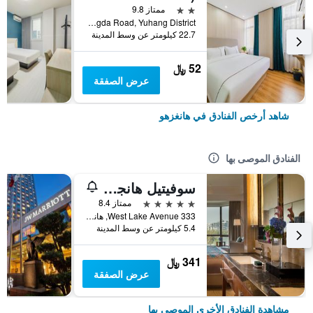
2 نجمتين
ممتاز 9.8
No.3 Hongda Road, Yuhang District, هانغزهو, الصين
22.7 كيلومتر عن وسط المدينة
52 ﷼
عرض الصفقة
شاهد أرخص الفنادق في هانغزهو
الفنادق الموصى بها
سوفيتيل هانجزو ويستليك
5 نجوم
ممتاز 8.4
333 West Lake Avenue, هانغزهو, الصين
5.4 كيلومتر عن وسط المدينة
341 ﷼
عرض الصفقة
مشاهدة الفنادق الأخرى الموصى بها