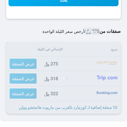
بحث
صفقات من
275 ﷼
/
أرخص سعر الليلة الواحدة
مزود
الإجمالي في الليلة
275 ﷼
عرض الصفقة
318 ﷼
عرض الصفقة
322 ﷼
عرض الصفقة
12 صفقة إضافية لـ كورتيارد بالقرب من ماريوت هانجتشو وولن