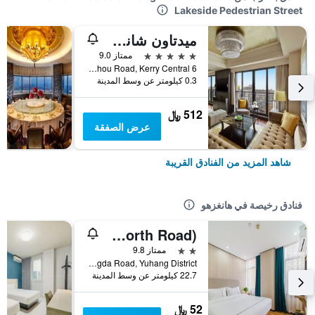
Lakeside Pedestrian Street
ميدتاون شانجريلا، هانجتشو
5 نجوم
ممتاز 9.0
6 Changshou Road, Kerry Central, هانغزهو, الصين
0.3 كيلومتر عن وسط المدينة
512 ﷼
عرض الصفقة
شاهد المزيد من الفنادق القريبة
فنادق رخيصة في هانغزهو
Hangzhou Mingshang Collection Hotel (Linping Donghu North Road)
2 نجمتين
ممتاز 9.8
No.3 Hongda Road, Yuhang District, هانغزهو, الصين
22.7 كيلومتر عن وسط المدينة
52 ﷼