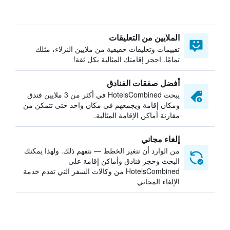
الملايين من التعليقات
تقييمات وتعليقات حقيقية من ملايين النزلاء، مثلك
تمامًا. احجز إقامتك المثالية بكل ثقة!
أفضل صفقات الفنادق
يبحث HotelsCombined في أكثر من 3 ملايين فندق
ومكان إقامة ويجمعهم في مكان واحد حتى تتمكن من
مقارنة أماكن الإقامة المثالية.
إلغاء مجاني
من الوارد أن تتغير الخطط — نتفهم ذلك. ولهذا يمكنك
البحث وحجز فنادق وأماكن إقامة على
HotelsCombined من وكالات السفر التي تقدم خدمة
الإلغاء المجاني