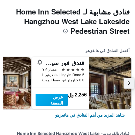
فنادق مشابهة لـ Home Inn Selected
Hangzhou West Lake Lakeside
Pedestrian Street
أفضل الفنادق في هانغزهو
فندق فور سيزونز هانغتشو آت ويست ليك
5 نجوم
ممتاز 9.4
5 Lingyin Road, هانغزهو, الصين
0.0 كيلومتر عن وسط المدينة
2,256 ﷼
عرض
الصفقة
شاهد المزيد من أهم الفنادق في هانغزهو
فنادق بالقرب من Home Inn Selected Hangzhou West Lake