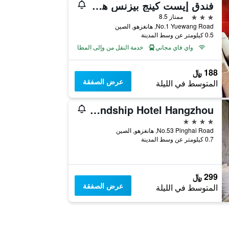
فندق إيست كينج بيزنس هوتل في هانغتشو
3 نجوم
ممتاز 8.5
No.1 Yuewang Road, هانغزهو, الصين
0.5 كيلومتر عن وسط المدينة
واي فاي مجاني
خدمة النقل من وإلى المطار
188 ﷼
عرض الصفقة
المتوسط في الليلة
Friendship Hotel Hangzhou
4 نجوم
No.53 Pinghai Road, هانغزهو, الصين
0.7 كيلومتر عن وسط المدينة
299 ﷼
عرض الصفقة
المتوسط في الليلة