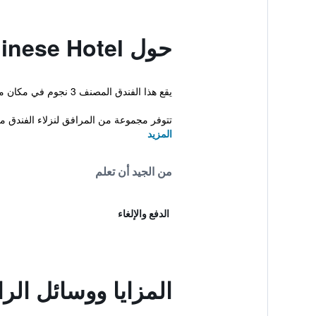
حول Hangzhou Overseas Chinese Hotel
يقع هذا الفندق المصنف 3 نجوم في مكان ملائم في منتصف المدينة مما يجعله قاعدة ممتازة في مدينة هانغزهو. يمكن للضيوف الاستفادة من السونا ومركز التجميل.
تتوفر مجموعة من المرافق لنزلاء الفندق م
المزيد
من الجيد أن تعلم
الدفع والإلغاء
المزايا ووسائل الراحة في s Chinese Hotel