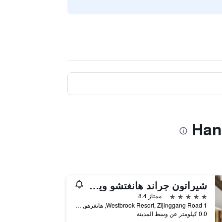
شيراتون جراند هانغتشو ويتلاند بارك ريزورت
5 نجوم
ممتاز 8.4
1 Westbrook Resort, Zijinggang Road, هانغزهو, الصين
0.0 كيلومتر عن وسط المدينة