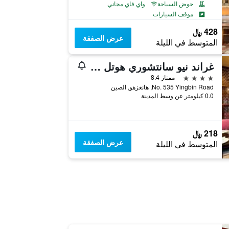
حوض السباحة
واي فاي مجاني
موقف السيارات
428 ﷼
عرض الصفقة
المتوسط في الليلة
غراند نيو سانتشوري هوتل يوانغ هانغزو
4 نجوم
ممتاز 8.4
No. 535 Yingbin Road, هانغزهو, الصين
0.0 كيلومتر عن وسط المدينة
218 ﷼
عرض الصفقة
المتوسط في الليلة