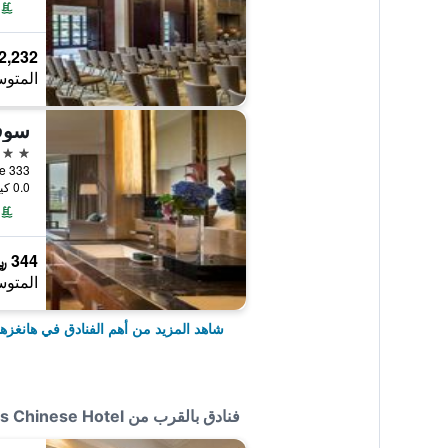
2,232 ﷼
المتوس
سوفي
5 نجوم
333 West Lake Avenue, هانغزهو, الصين
0.0 كيلومتر عن وسط المدينة
344 ﷼
المتوس
شاهد المزيد من أهم الفنادق في هانغزه
فنادق بالقرب من Hangzhou Overseas Chinese Hotel