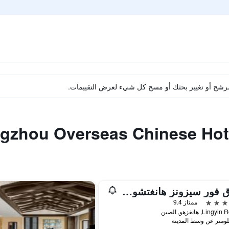
ة مرشح أو تغيير بحثك أو مسح كل شيء لعرض التقييمات.
فندق فور سيزونز هانغتشو آت ويست ليك
ممتاز 9.4