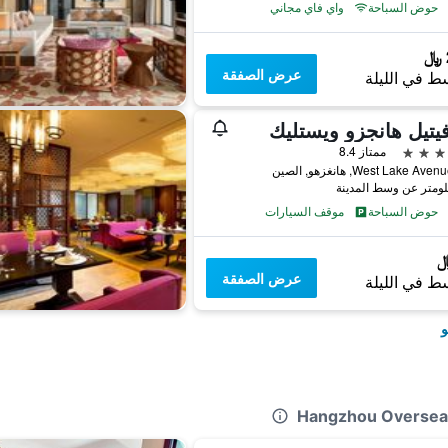
حوض السباحة
واي فاي مجاني
عرض الصفقة
ط في الليلة
تيل هانجزو ويستليك
ممتاز 8.4
حوض السباحة
موقف السيارات
عرض الصفقة
ط في الليلة
و