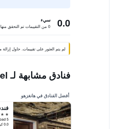
0.0
سيء
0 من التقييمات تم التحقق منها
لم يتم العثور على تقييمات. حاول إزال
فنادق مشابهة لـ Hangzhou Overseas Chinese Hotel
أفضل الفنادق في هانغزهو
5 نجوم
5 Lingyin Road, هانغزهو, الصين
0.0 كيلومتر عن وسط المدينة