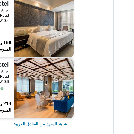
tel
4 نجوم
0.4 كيلومتر عن وسط المدينة
168 ﷼
المتوس
tel
3 نجوم
dian Road
0.6 كيلومتر عن وسط المدينة
214 ﷼
المتوس
شاهد المزيد من الفنادق القريبة