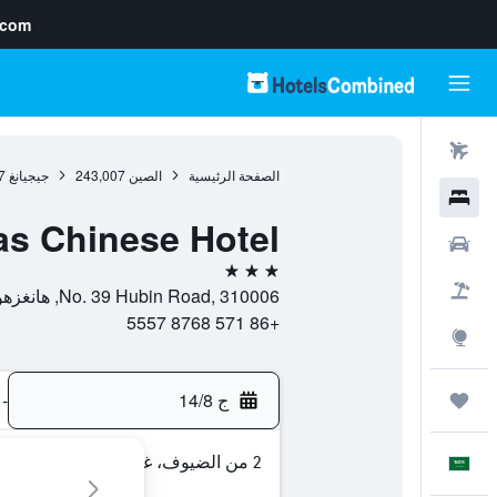
.com
رحلات طيران
الصفحة الرئيسية
الصين
243,007
جيجيانغ
7
فنادق
s Chinese Hotel
سيارات
3 نجوم
حزم العروض
No. 39 Hubin Road, 310006, هانغزهو, جيجيانغ, الصين
+86 571 8768 5557
استكشاف
ج 14/8
-
رحلات
2 من الضيوف، غرفة واحدة
العَرَبِيَّة