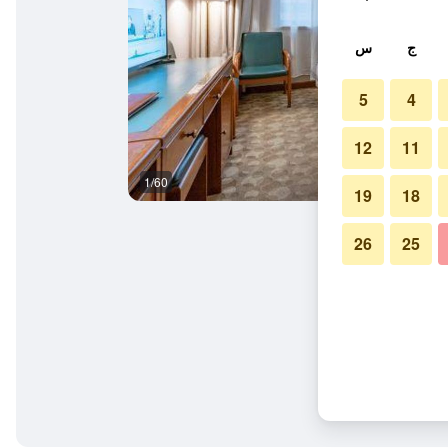
ج
س
5
4
12
11
1/60
آخر
19
18
26
25