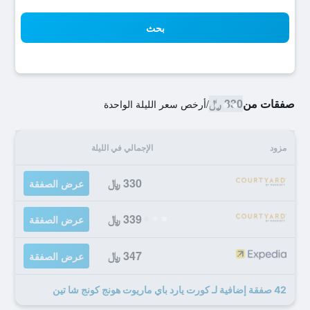
بحث
صفقات من
330 ﷼
/
أرخص سعر الليلة الواحدة
مزود
الإجمالي في الليلة
330 ﷼
عرض الصفقة
339 ﷼
عرض الصفقة
347 ﷼
عرض الصفقة
42 صفقة إضافية لـ كورت يارد باي ماريوت هونج كونج شا تين