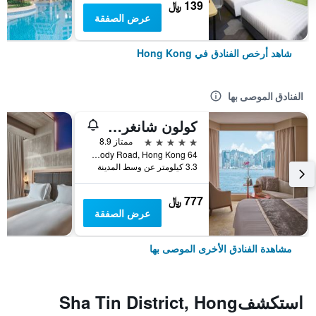
139 ﷼
عرض الصفقة
شاهد أرخص الفنادق في Hong Kong
الفنادق الموصى بها
كولون شانغري- لا
5 نجوم
ممتاز 8.9
64 Mody Road, Hong Kong, هونغ كونغ
3.3 كيلومتر عن وسط المدينة
777 ﷼
عرض الصفقة
مشاهدة الفنادق الأخرى الموصى بها
استكشفSha Tin District, Hong