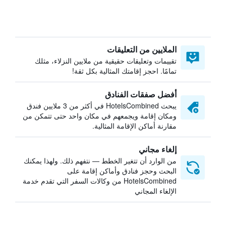
الملايين من التعليقات
تقييمات وتعليقات حقيقية من ملايين النزلاء، مثلك
تمامًا. احجز إقامتك المثالية بكل ثقة!
أفضل صفقات الفنادق
يبحث HotelsCombined في أكثر من 3 ملايين فندق
ومكان إقامة ويجمعهم في مكان واحد حتى تتمكن من
مقارنة أماكن الإقامة المثالية.
إلغاء مجاني
من الوارد أن تتغير الخطط — نتفهم ذلك. ولهذا يمكنك
البحث وحجز فنادق وأماكن إقامة على
HotelsCombined من وكالات السفر التي تقدم خدمة
الإلغاء المجاني