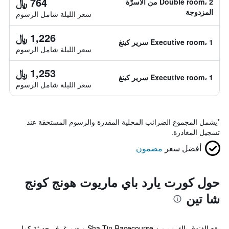
764 ﷼
Double room، 2 من الأسرّة
المزدوجة
سعر الليلة شامل الرسوم
1,226 ﷼
Executive room، 1 سرير كينغ
سعر الليلة شامل الرسوم
1,253 ﷼
Executive room، 1 سرير كينغ
سعر الليلة شامل الرسوم
*
يشمل المجموع الضرائب المحلية المقدرة والرسوم المستحقة عند
تسجيل المغادرة.
أفضل سعر
مضمون
حول كورت يارد باي ماريوت هونج كونج
شا تين
يقع الفندق بالقرب من Sha Tin Racecourse ويضم غرف حديثة كما