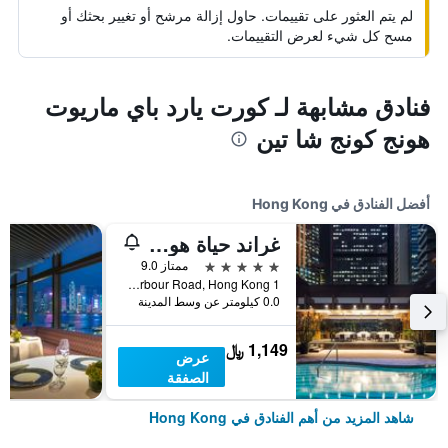
لم يتم العثور على تقييمات. حاول إزالة مرشح أو تغيير بحثك أو
مسح كل شيء لعرض التقييمات.
فنادق مشابهة لـ كورت يارد باي ماريوت
هونج كونج شا تين
أفضل الفنادق في Hong Kong
غراند حياة هونغ كونغ
5 نجوم
ممتاز 9.0
1 Harbour Road, Hong Kong, هونغ كونغ
0.0 كيلومتر عن وسط المدينة
1,149 ﷼
عرض
الصفقة
شاهد المزيد من أهم الفنادق في Hong Kong