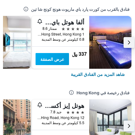
فنادق بالقرب من كورت يارد باي ماريوت هونج كونج شا تين
ألفا هوتل باي رويال
5 نجوم
ممتاز 8.6
1 Yuen Hong Street, Hong Kong, هونغ كونغ
0.8 كيلومتر عن وسط المدينة
337 ﷼
عرض الصفقة
شاهد المزيد من الفنادق القريبة
فنادق رخيصة في Hong Kong
هوتل إيز أكسيس تسين وان
4 نجوم
جيد 7.8
12 Ka Hing Road, Hong Kong, هونغ كونغ
5.5 كيلومتر عن وسط المدينة