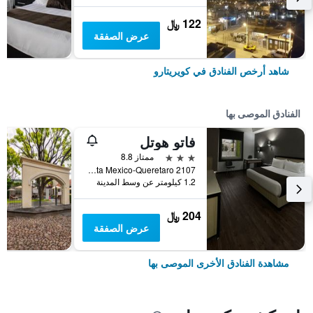
122 ﷼
عرض الصفقة
شاهد أرخص الفنادق في كويريتارو
الفنادق الموصى بها
فاتو هوتل
3 نجوم
ممتاز 8.8
Lateral Autopista Mexico-Queretaro 2107, كويريتارو, ولاية كويريتارو, المكسيك
1.2 كيلومتر عن وسط المدينة
204 ﷼
عرض الصفقة
مشاهدة الفنادق الأخرى الموصى بها