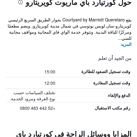
حول كورتيارد باي ماريوت كويريتارو
يقع Courtyard by Marriott Queretaro بجوار الطريق السريع الرئيسي
كويريتارو-سان لويس بوتوسي في شمال مدينة كويريتارو، ويضم مطعمًا
ومركزًا للياقة البدنية. وتتوفر خدمة الواي فاي المجانية ومواقف مجانية
للسي...
المزيد
من الجيد أن تعلم
15:00
وقت تسجيل الصعود للطائرة
12:00
وقت تسجيل المغادرة
تختلف السياسات حسب
الدفع والإلغاء
نوع الغرفة ومزود الخدمة.
+52 442 483 0800
رقم مكتب الاستقبال
المزايا ووسائل الراحة في كورتيارد باي