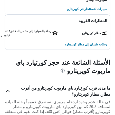
سيارات للاستئجار في كويريتارو
المطارات القريبة
رحلة بالسيارة إلى 35 من الدقائق
39.1
مطار كويريتارو
كيلومتر
رحلات طيران إلى مطار كويريتارو
الأسئلة الشائعة عند حجز كورتيارد باي
ماريوت كويريتارو
ما مدى قرب كورتيارد باي ماريوت كويريتارو من أقرب
مطار، مطار كويريتارو؟
في حالة عدم وجود ازدحام مروري، تستغرق عموماً رحلة القيادة
لمسافة 39.5 كم بين كورتيارد باي ماريوت كويريتارو و مطار
كويريتارو (أقرب مطار) حوالي 0س 30د. إذا كنت تقيم في منطقة