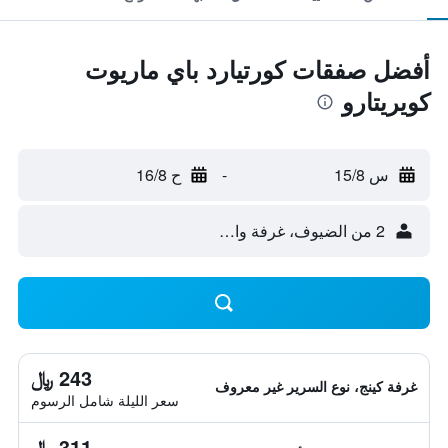
أفضل صفقات كورتيارد باي ماريوت
كويريتارو
س 15/8
-
ح 16/8
2 من الضيوف، غرفة واحدة
243 ﷼
غرفة كينج، نوع السرير غير معروف
سعر الليلة شامل الرسوم
311 ﷼