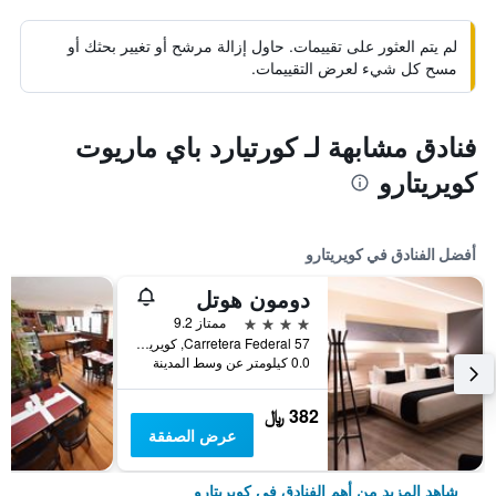
لم يتم العثور على تقييمات. حاول إزالة مرشح أو تغيير بحثك أو
مسح كل شيء لعرض التقييمات.
فنادق مشابهة لـ كورتيارد باي ماريوت
كويريتارو
أفضل الفنادق في كويريتارو
دومون هوتل
4 نجوم
ممتاز 9.2
Carretera Federal 57, كويريتارو, ولاية كويريتارو, المكسيك
0.0 كيلومتر عن وسط المدينة
382 ﷼
عرض الصفقة
شاهد المزيد من أهم الفنادق في كويريتارو