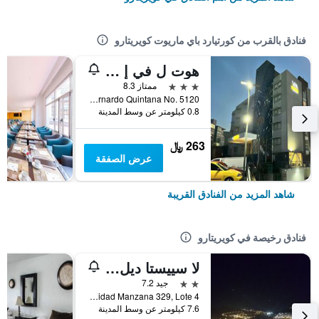
فنادق بالقرب من كورتيارد باي ماريوت كويريتارو
هوت ل في إ إكسبريس كويريتارو
3 نجوم
ممتاز 8.3
Boulevard Bernardo Quintana No. 5120, كويريتارو, ولاية كويريتارو, المكسيك
0.8 كيلومتر عن وسط المدينة
263 ﷼
عرض الصفقة
شاهد المزيد من الفنادق القريبة
فنادق رخيصة في كويريتارو
لا سييستا ديل باترون
2 نجمتين
جيد 7.2
Calle La Unidad Manzana 329, Lote 4, كويريتارو, ولاية كويريتارو, المكسيك
7.6 كيلومتر عن وسط المدينة