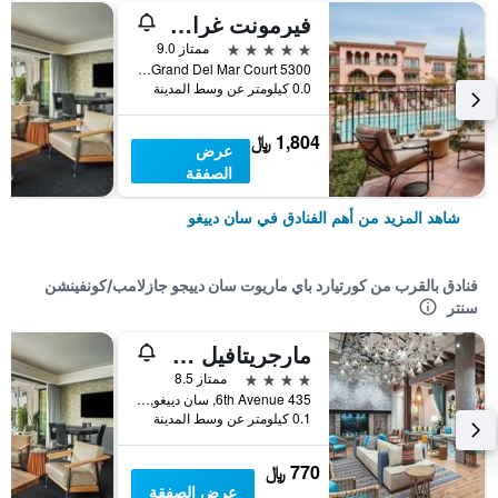
فيرمونت غراند ديل مار
5 نجوم
ممتاز 9.0
5300 Grand Del Mar Court, سان دييغو, CA, الولايات المتحدة الأميريكية
0.0 كيلومتر عن وسط المدينة
1,804 ﷼
عرض
الصفقة
شاهد المزيد من أهم الفنادق في سان دييغو
فنادق بالقرب من كورتيارد باي ماريوت سان دييجو جازلامب/كونفينشن
سنتر
مارجريتافيل هوتل سان دييجو جاسلامب كوارتر
4 نجوم
ممتاز 8.5
435 6th Avenue, سان دييغو, CA, الولايات المتحدة الأميريكية
0.1 كيلومتر عن وسط المدينة
770 ﷼
عرض الصفقة