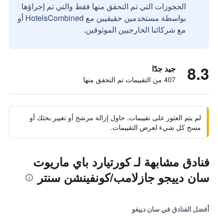
الحجوزات التي تم التحقق منها فقط والتي تم إجراؤها
بواسطة مستخدمين حقيقيين مع HotelsCombined أو
مع شركائنا الخارجيين الموثوقين.
8.3
جيد جدًا
407 من التقييمات تم التحقق منها
لم يتم العثور على تقييمات. حاول إزالة مرشح أو تغيير بحثك أو
مسح كل شيء لعرض التقييمات.
فنادق مشابهة لـ كورتيارد باي ماريوت
سان دييجو جازلامب/كونفينشن سنتر
أفضل الفنادق في سان دييغو