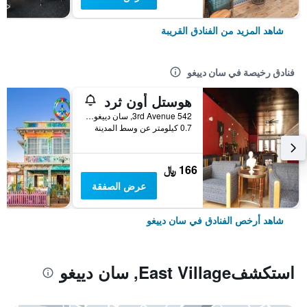
شاهد المزيد من الفنادق القريبة
فنادق رخيصة في سان دييغو
هوستل أون ثرد
542 3rd Avenue, سان دييغو, CA, الولايات المتحدة الأميريكية
0.7 كيلومتر عن وسط المدينة
166 ﷼
عرض الصفقة
شاهد أرخص الفنادق في سان دييغو
استكشفEast Village, سان دييغو