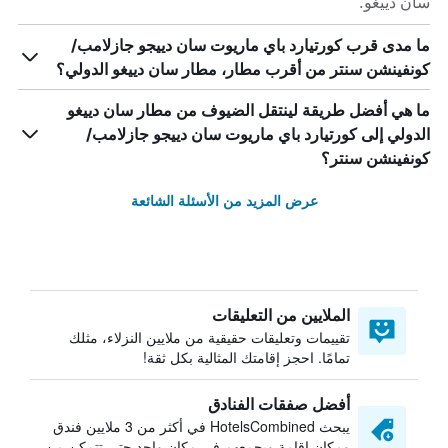
سان دييغو.
ما مدى قرب كورتيارد باي ماريوت سان دييجو جازلامب/
كونفينشن سنتر من أقرب مطار، مطار سان دييغو الدولي؟
ما هي أفضل طريقة لينتقل الضيوف من مطار سان دييغو
الدولي إلى كورتيارد باي ماريوت سان دييجو جازلامب/
كونفينشن سنتر؟
عرض المزيد من الأسئلة الشائعة
الملايين من التعليقات
تقييمات وتعليقات حقيقية من ملايين النزلاء، مثلك
تمامًا. احجز إقامتك المثالية بكل ثقة!
أفضل صفقات الفنادق
يبحث HotelsCombined في أكثر من 3 ملايين فندق
ومكان إقامة ويجمعهم في مكان واحد حتى تتمكن من