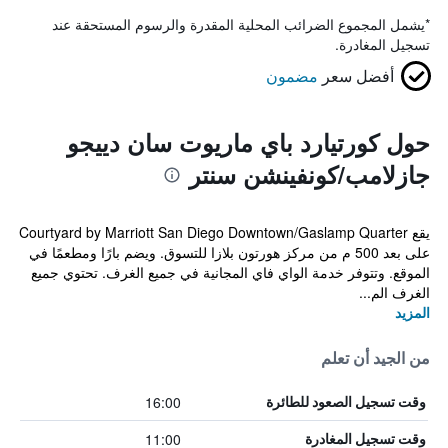
*
يشمل المجموع الضرائب المحلية المقدرة والرسوم المستحقة عند
تسجيل المغادرة.
أفضل سعر
مضمون
حول كورتيارد باي ماريوت سان دييجو
جازلامب/كونفينشن سنتر
يقع Courtyard by Marriott San Diego Downtown/Gaslamp Quarter
على بعد 500 م من مركز هورتون بلازا للتسوق. ويضم بارًا ومطعمًا في
الموقع. وتتوفر خدمة الواي فاي المجانية في جميع الغرف. تحتوي جميع
الغرف الم...
المزيد
من الجيد أن تعلم
16:00
وقت تسجيل الصعود للطائرة
11:00
وقت تسجيل المغادرة