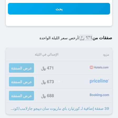
بحث
صفقات من
471 ﷼
/
أرخص سعر الليلة الواحدة
مزود
الإجمالي في الليلة
471 ﷼
عرض الصفقة
673 ﷼
عرض الصفقة
688 ﷼
عرض الصفقة
39 صفقة إضافية لـ كورتيارد باي ماريوت سان دييجو جازلامب/كونفينشن سنتر