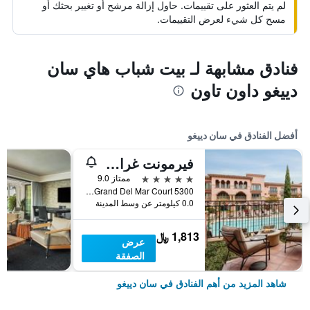
لم يتم العثور على تقييمات. حاول إزالة مرشح أو تغيير بحثك أو
مسح كل شيء لعرض التقييمات.
فنادق مشابهة لـ بيت شباب هاي سان
دييغو داون تاون
أفضل الفنادق في سان دييغو
فيرمونت غراند ديل مار
5 نجوم
ممتاز 9.0
5300 Grand Del Mar Court, سان دييغو, CA, الولايات المتحدة الأميريكية
0.0 كيلومتر عن وسط المدينة
1,813 ﷼
عرض
الصفقة
شاهد المزيد من أهم الفنادق في سان دييغو