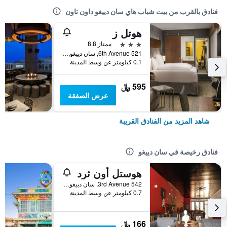
فنادق بالقرب من بيت شباب هاي سان دييغو داون تاون
هوتل ز
3 نجوم
ممتاز 8.8
521 6th Avenue, سان دييغو, CA, الولايات المتحدة الأميريكية
0.1 كيلومتر عن وسط المدينة
595 ﷼
عرض الصفقة
شاهد المزيد من الفنادق القريبة
فنادق رخيصة في سان دييغو
هوستل أون ثرد
542 3rd Avenue, سان دييغو, CA, الولايات المتحدة الأميريكية
0.7 كيلومتر عن وسط المدينة
166 ﷼