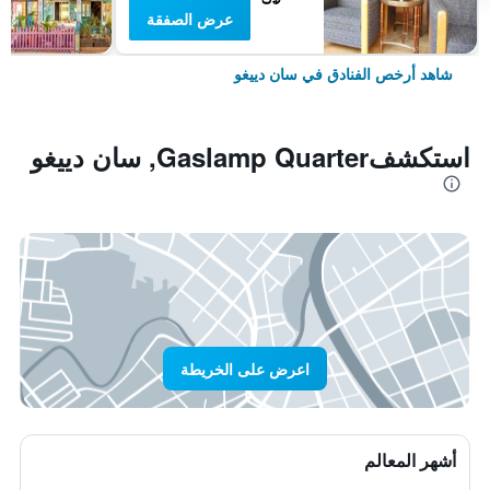
عرض الصفقة
شاهد أرخص الفنادق في سان دييغو
استكشفGaslamp Quarter, سان دييغو
اعرض على الخريطة
أشهر المعالم