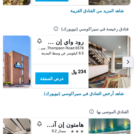
شاهد المزيد من الفنادق القريبة
فنادق رخيصة في سيراكوسي (نيويورك)
رود واي إن سيراكوسي كاريير سيركل
6578 Thompson Road, سيراكوسي (نيويورك), NY, الولايات المتحدة الأميريكية
6.5 كيلومتر عن وسط المدينة
234 ﷼
عرض الصفقة
شاهد أرخص الفنادق في سيراكوسي (نيويورك)
الفنادق الموصى بها
هامتون إن آند سويتس سيراكوز نورث آيربورت إريا
3 نجوم
ممتاز 9.2