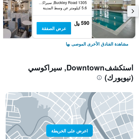
1305 Buckley Road, سيراكوسي (نيويورك), NY, الولايات المتحدة الأميريكية
5.6 كيلومتر عن وسط المدينة
590 ﷼
عرض الصفقة
مشاهدة الفنادق الأخرى الموصى بها
استكشفDowntown, سيراكوسي
(نيويورك)
اعرض على الخريطة