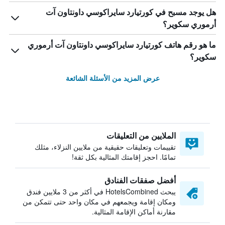
هل يوجد مسبح في كورتيارد سايراكوسي داونتاون آت
أرموري سكوير؟
ما هو رقم هاتف كورتيارد سايراكوسي داونتاون آت أرموري
سكوير؟
عرض المزيد من الأسئلة الشائعة
الملايين من التعليقات
تقييمات وتعليقات حقيقية من ملايين النزلاء، مثلك
تمامًا. احجز إقامتك المثالية بكل ثقة!
أفضل صفقات الفنادق
يبحث HotelsCombined في أكثر من 3 ملايين فندق
ومكان إقامة ويجمعهم في مكان واحد حتى تتمكن من
مقارنة أماكن الإقامة المثالية.