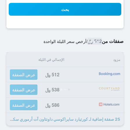
بحث
صفقات من
512 ﷼
/
أرخص سعر الليلة الواحدة
مزود
الإجمالي في الليلة
512 ﷼
عرض الصفقة
538 ﷼
عرض الصفقة
586 ﷼
عرض الصفقة
25 صفقة إضافية لـ كورتيارد سايراكوسي داونتاون آت أرموري سكوير