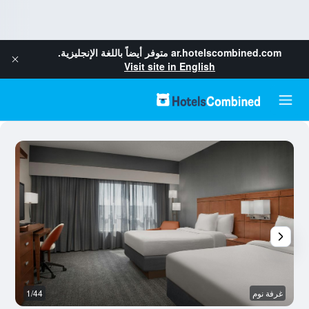
ar.hotelscombined.com
متوفر أيضاً باللغة الإنجليزية.
Visit site in English
غرفة نوم
1/44
م