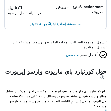
571 ﷼
Superior room، نوع السرير غير
معروف
سعر الليلة شامل الرسوم
39 صفقة إضافية ابتداءً من 364 ﷼
*
يشمل المجموع الضرائب المحلية المقدرة والرسوم المستحقة عند
تسجيل المغادرة.
أفضل سعر
مضمون
حول كورتيارد باي ماريوت وارسو إيربورت
يقع كورتيارد باي ماريوت وارسو إيربورت المخصص لغير المدخنين مقابل
مطار وارسو شوبان مباشرة، ويوفر وسائل راحة على مدار 24 ساعة
في اليوم، بما في ذلك نادٍ اللياقة البدنية، فيما يبعد وسط مدينة وارسو
مسافة 1...
المزيد