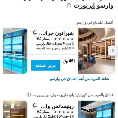
وارسو إيربورت
أفضل الفنادق في وارسو
شيراتون جراند وارساو
5 نجوم
ممتاز 9.0
Boleslawa Prusa 2, وارسو, محافظة مازوفيا, بولندا
0.0 كيلومتر عن وسط المدينة
451 ﷼
عرض الصفقة
شاهد المزيد من أهم الفنادق في وارسو
فنادق بالقرب من كورتيارد باي ماريوت وارسو إيربورت
رينيسانس وارسو آيربورت هوتل، أحد فنادق ماريوت إنترناشونال
5 نجوم
ممتاز 9.0
Ul Zwirki I Wigury 1H, وارسو, محافظة مازوفيا, بولندا