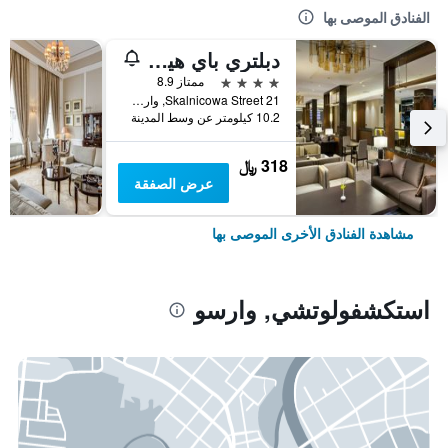
الفنادق الموصى بها
دبلتري باي هيلتون هوتل آند كونفرانس سنتر وارسو
4 نجوم
ممتاز 8.9
Skalnicowa Street 21, وارسو, محافظة مازوفيا, بولندا
10.2 كيلومتر عن وسط المدينة
318 ﷼
عرض الصفقة
مشاهدة الفنادق الأخرى الموصى بها
استكشفولوتشي, وارسو