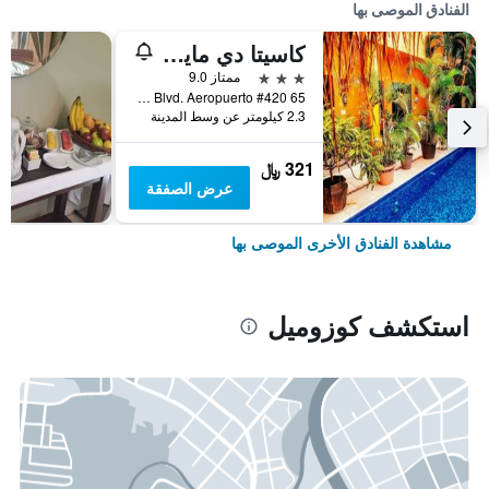
الفنادق الموصى بها
كاسيتا دي مايا بوتيك أوتيل
3 نجوم
ممتاز 9.0
65 Ave. Bis X Blvd. Aeropuerto #420, كوزوميل, ولاية كينتانا رو, المكسيك
2.3 كيلومتر عن وسط المدينة
321 ﷼
عرض الصفقة
مشاهدة الفنادق الأخرى الموصى بها
استكشف كوزوميل