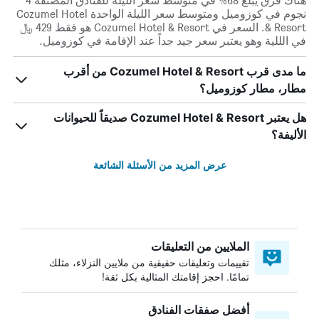
هناك فرق يبلغ 68% في متوسط ​​سعر الليلة للفنادق المصنفة 4
نجوم في كوزوميل ومتوسط ​​سعر الليلة الواحدة Cozumel Hotel
& Resort. السعر في Cozumel Hotel & Resort هو فقط 429 ﷼
في الللية وهو يعتبر سعر جيد جداً عند الإقامة في كوزوميل.
ما مدى قرب Cozumel Hotel & Resort من أقرب
مطار، مطار كوزوميل؟
هل يعتبر Cozumel Hotel & Resort صديقاً للحيوانات
الأليفة؟
عرض المزيد من الأسئلة الشائعة
الملايين من التعليقات
تقييمات وتعليقات حقيقية من ملايين النزلاء، مثلك
تمامًا. احجز إقامتك المثالية بكل ثقة!
أفضل صفقات الفنادق