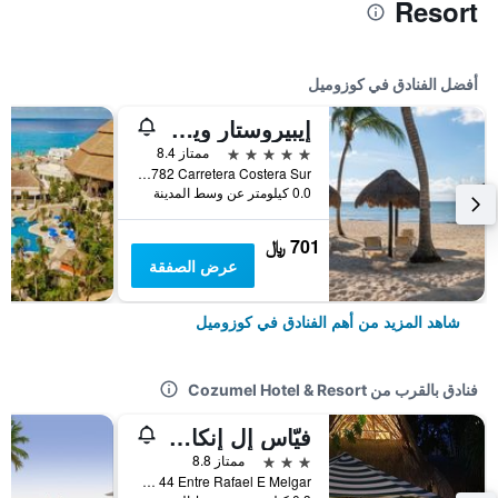
Resort
أفضل الفنادق في كوزوميل
إيبيروستار ويفز كوزوميل -سشامامل جميع الخدمات
5 نجوم
ممتاز 8.4
Km 17 782 Carretera Costera Sur, كوزوميل, ولاية كينتانا رو, المكسيك
0.0 كيلومتر عن وسط المدينة
701 ﷼
عرض الصفقة
شاهد المزيد من أهم الفنادق في كوزوميل
فنادق بالقرب من Cozumel Hotel & Resort
فيّاس إل إنكانتو كوزوميل
3 نجوم
ممتاز 8.8
Calle 21 Sur No 44 Entre Rafael E Melgar, كوزوميل, ولاية كينتانا رو, المكسيك