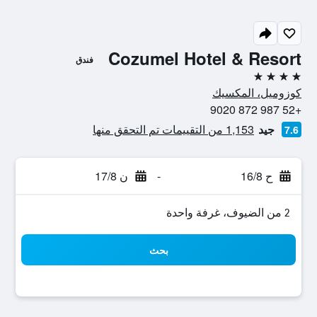
Cozumel Hotel & Resort
فندق
4 نجوم
كوزوميل، المكسيك
+52 987 872 9020
جيد
1,153 من التقييمات تم التحقق منها
7.6
ح 16/8
-
ن 17/8
2 من الضيوف، غرفة واحدة
بحث