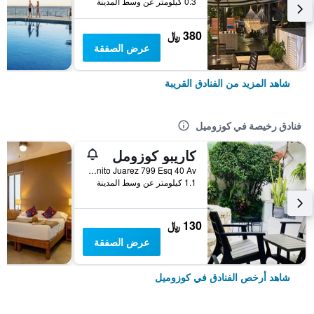
0.3 كيلومتر عن وسط المدينة
380 ﷼
عرض الصفقة
شاهد المزيد من الفنادق القريبة
فنادق رخيصة في كوزوميل
كاريبو كوزومل
Avenida Benito Juarez 799 Esq 40 Av, كوزوميل, ولاية كينتانا رو, المكسيك
1.1 كيلومتر عن وسط المدينة
130 ﷼
عرض الصفقة
شاهد أرخص الفنادق في كوزوميل