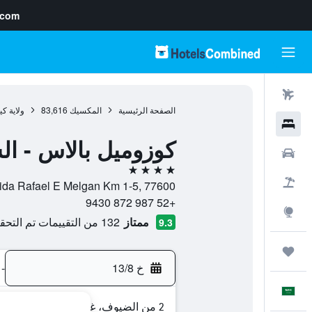
.com
رحلات طيران
الصفحة الرئيسية
المكسيك
83,616
ولاية كي
فنادق
كوزوميل بالاس - الش
سيارات
4 نجوم
حزم العروض
Avenida Rafael E Melgan Km 1-5, 77600, كوزوميل, ولاية كينتانا رو
+52 987 872 9430
استكشاف
ممتاز
132 من التقييمات تم التحقق منها
9.3
رحلات
خ 13/8
-
العَرَبِيَّة
2 من الضيوف، غرفة واحدة