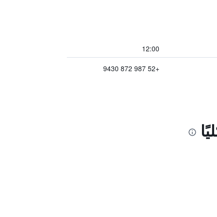
12:00
+52 987 872 9430
ًا