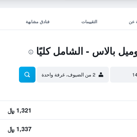
 عن
التقييمات
فنادق مشابهة
ل بالاس - الشامل كليًا
2 من الضيوف، غرفة واحدة
1,321 ﷼
1,337 ﷼