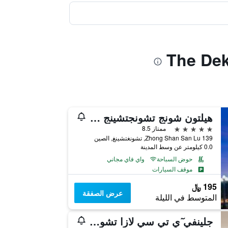
هيلتون شونج تشونجتشينج هوتل
5 نجوم
ممتاز 8.5
139 Zhong Shan San Lu, تشونغتشينغ, الصين
0.0 كيلومتر عن وسط المدينة
حوض السباحة
واي فاي مجاني
موقف السيارات
195 ﷼
عرض الصفقة
المتوسط في الليلة
جلينفي ٓي تي سي لازا تشونجتشينج