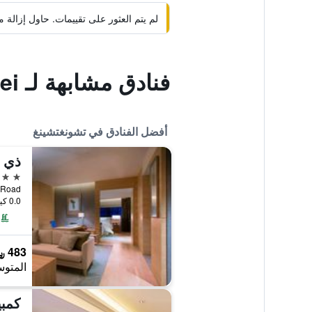
لم يتم العثور على تقييمات. حاول إزال
فنادق مشابهة لـ The Dekin Hotel Chongqing Jiefangbei
أفضل الفنادق في تشونغتشينغ
5 نجوم
n Hua Road
0.0 كيلومتر عن وسط المدينة
483 ﷼
المتوس
كمب