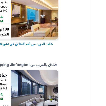
5 نجوم
nan Avenue
0.0 كيلومتر عن وسط المدينة
188 ﷼
المتوس
شاهد المزيد من أهم الفنادق في تشونغت
فنادق بالقرب من The Dekin Hotel Chongqing Jiefangbei
3 نجوم
 Rong Road
0.2 كيلومتر عن وسط المدينة