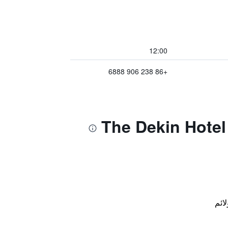
12:00
+86 238 906 6888
لائم