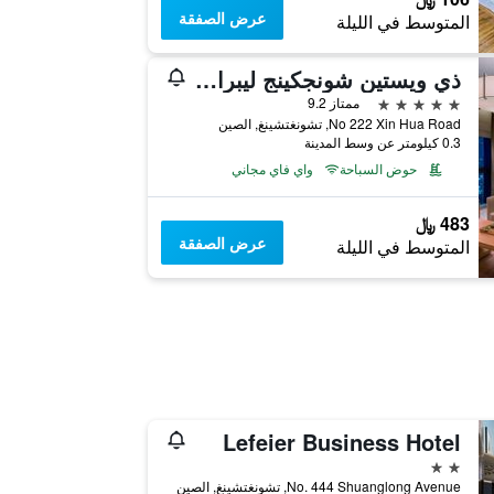
عرض الصفقة
المتوسط في الليلة
ذي ويستين شونجكينج ليبراشن سكواير
5 نجوم
ممتاز 9.2
No 222 Xin Hua Road, تشونغتشينغ, الصين
0.3 كيلومتر عن وسط المدينة
حوض السباحة
واي فاي مجاني
483 ﷼
عرض الصفقة
المتوسط في الليلة
Lefeier Business Hotel
2 نجمتين
No. 444 Shuanglong Avenue, تشونغتشينغ, الصين