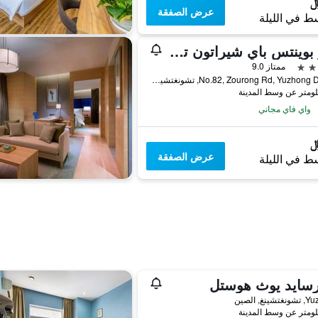
عرض الصفقة
ط في الليلة
فور بوينتس باي شيراتون تشونجتشينج
ممتاز 9.0
No.82, Zourong Rd, Yuzhong District, تشونغتشينغ, الصين
واي فاي مجاني
عرض الصفقة
ط في الليلة
رسايد يوث هوستل
ينغ, الصين