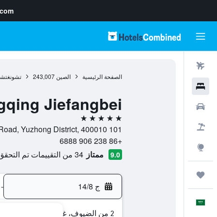
.com
رحلات طيران
الصفحة الرئيسية
الصين
243,007
تشونغتشي
فنادق
gqing Jiefangbei
سيارات
5 نجوم
حزم العروض
101 Mingzu Road, Yuzhong District, 400010, تشونغتشينغ, مقاطعة تشونغتشينغ, الصين
+86 238 906 6888
استكشاف
ممتاز
34 من التقييمات تم التحقق منها
9.0
رحلات
ج 14/8
-
العَرَبِيَّة
2 من الضيوف، غرفة واحدة