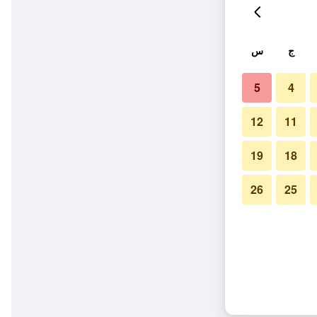
ج
س
5
4
12
11
19
18
26
25