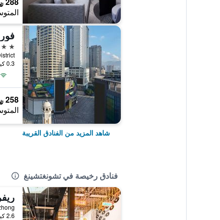
288 ﷼
المتوس
4 نجوم
0.3 كيلومتر عن وسط المدينة
258 ﷼
المتوس
شاهد المزيد من الفنادق القريبة
فنادق رخيصة في تشونغتشينغ
ريف
Yuzhong, تشونغتش
2.6 كيلومتر عن وسط المدينة