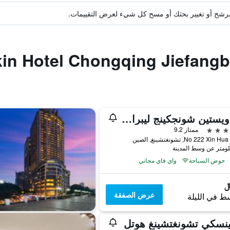
ة مرشح أو تغيير بحثك أو مسح كل شيء لعرض التقييمات.
ذي ويستين شونجكينج ليبراشن سكواير
ممتاز 9.2
No 222 Xi, تشونغتشينغ, الصين
حوض السباحة
واي فاي مجاني
عرض الصفقة
ط في الليلة
ينسكي تشونغتشينغ هوتل