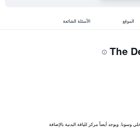
الموقع
الأسئلة الشائعة
ائق قليلة سيراً على الأقدام من Jiefang Monument، وهو يضم مسبح داخلي وسونا. ويوجد أيضاً مركز للياقة البدنية بالإضافة