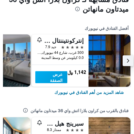
ميدتاون مانهاتن
أفضل الفنادق في نيويورك
إنتركونتيننتال نيويورك تاميز سكوير
5 نجوم
جيد 7.9
300 غرب، شارع 44 نيويورك, نيويورك, NY, الولايات المتحدة الأميريكية
0.0 كيلومتر عن وسط المدينة
1,142 ﷼
عرض
الصفقة
شاهد المزيد من أهم الفنادق في نيويورك
فنادق بالقرب من كراون بلازا اتش واي 36 ميدتاون مانهاتن
سبرينج هيل سويتس باي ماريوت نيوبورك مانهاتن/تايمز سكوير ساوث
4 نجوم
ممتاز 8.3