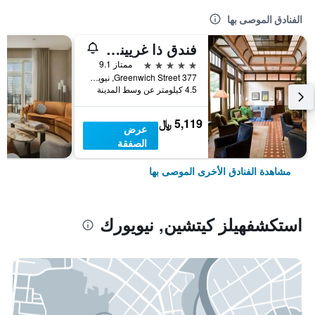
الفنادق الموصى بها
فندق ذا غريينيتش
5 نجوم
ممتاز 9.1
377 Greenwich Street, نيويورك, NY, الولايات المتحدة الأميريكية
4.5 كيلومتر عن وسط المدينة
5,119 ﷼
عرض
الصفقة
مشاهدة الفنادق الأخرى الموصى بها
استكشفهيلز كيتشين, نيويورك