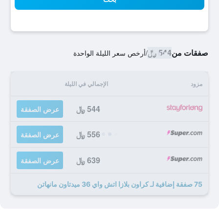
صفقات من
544 ﷼
/
أرخص سعر الليلة الواحدة
مزود
الإجمالي في الليلة
544 ﷼
عرض الصفقة
556 ﷼
عرض الصفقة
639 ﷼
عرض الصفقة
75 صفقة إضافية لـ كراون بلازا اتش واي 36 ميدتاون مانهاتن