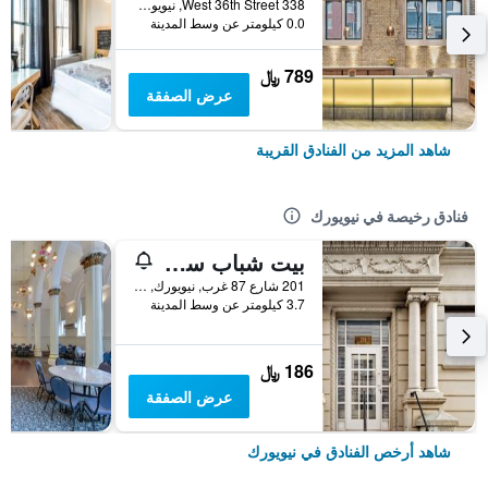
338 West 36th Street, نيويورك, NY, الولايات المتحدة الأميريكية
0.0 كيلومتر عن وسط المدينة
789 ﷼
عرض الصفقة
شاهد المزيد من الفنادق القريبة
فنادق رخيصة في نيويورك
بيت شباب سنترال بارك ويست
201 شارع 87 غرب, نيويورك, NY, الولايات المتحدة الأميريكية
3.7 كيلومتر عن وسط المدينة
186 ﷼
عرض الصفقة
شاهد أرخص الفنادق في نيويورك