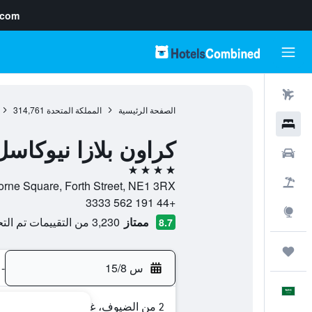
.com
رحلات طيران
الصفحة الرئيسية
المملكة المتحدة
314,761
فنادق
كراون بلازا نيوكاس
سيارات
4 نجوم
حزم العروض
Hawthorne Square, Forth Street, NE1 3RX, نيوكاسل, إنجلترا, الم
+44 191 562 3333
استكشاف
ممتاز
3,230 من التقييمات تم التحقق منها
8.7
رحلات
س 15/8
-
العَرَبِيَّة
2 من الضيوف، غرفة واحدة