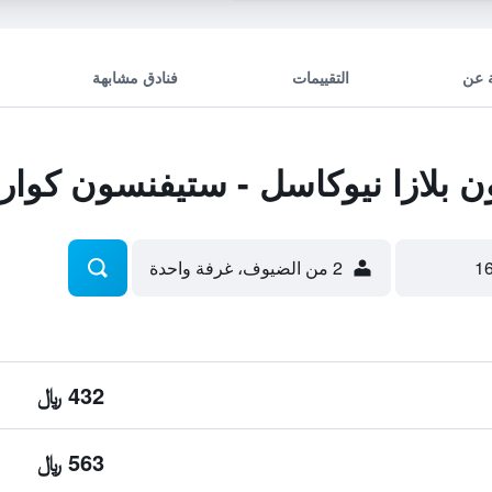
 عن
التقييمات
فنادق مشابهة
بلازا نيوكاسل - ستيفنسون كوارت
2 من الضيوف، غرفة واحدة
432 ﷼
563 ﷼