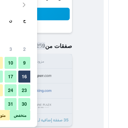
بح
ح
ن
259 ﷼
صفقات من
/
أرخص سعر اللي
3
2
مزود
الإجما
10
9
259
17
16
24
23
315
31
30
336
منخفض
متو
35 صفقة إضافية لـ كراون بلازا نيوكاسل - ستيفنسون كوارتار