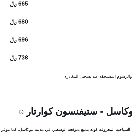
665 ﷼
680 ﷼
696 ﷼
738 ﷼
والرسوم المستحقة عند تسجيل المغادرة.
يوكاسل - ستيفنسون كوارتار
م السياحية المعروفة كونه يتمتع بموقعه الوسطي في مدينة نيوكاسل. كما تتوف