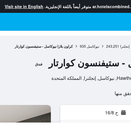
ar.hotelscombined
متوفر أيضاً باللغة الإنجليزية.
Visit site in English
إنجلترا
243,251
نيوكاسل
935
كراون بلازا نيوكاسل - ستيفنسون كوارتار
ل - ستيفنسون كوارتار
فندق
ملكة المتحدة
ح 16/8