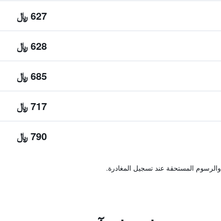
627 ﷼
628 ﷼
685 ﷼
717 ﷼
790 ﷼
والرسوم المستحقة عند تسجيل المغادرة.