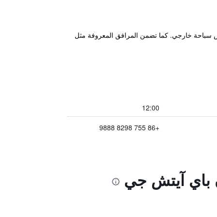
Convention & Exhibition Cent يضم الفندق مطعم، بار وحوض سباحة خارجي. كما تضمن المرافق المعروفة مثل
12:00
+86 755 8298 9888
ن باي آيتش جي