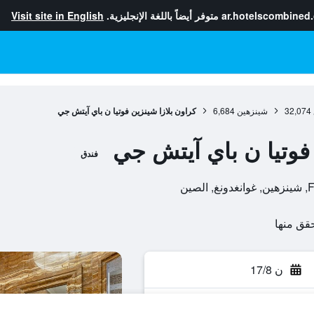
ar.hotelscombined
متوفر أيضاً باللغة الإنجليزية.
Visit site in English
32,074
شينزهين
6,684
كراون بلازا شينزين فوتيا ن باي آيتش جي
 فوتيا ن باي آيتش جي
فندق
ين
ن 17/8