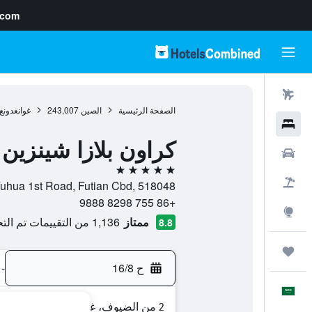
.com
رحلات طيران
الصفحة الرئيسية
الصين
243,007
غوانغدونغ
فنادق
كراون بلازا شينزين
سيارات
5 نجوم
حزم العروض
Fuhua 1st Road, Futian Cbd, 518048, شينزهين, غوانغدونغ, الص
+86 755 8298 9888
استكشاف
ممتاز
1,136 من التقييمات تم التحقق منها
8.8
رحلات
ح 16/8
-
العَرَبِيَّة
2 من الضيوف، غرفة واحدة