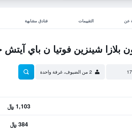
 عن
التقييمات
فنادق مشابهة
بلازا شينزين فوتيا ن باي آيتش 
2 من الضيوف، غرفة واحدة
1,103 ﷼
384 ﷼