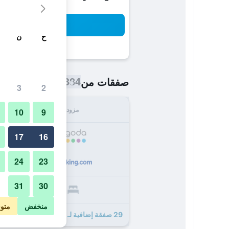
بح
ح
ن
384 ﷼
صفقات من
/
أرخص سعر اللي
3
2
مزود
الإجما
10
9
384
17
16
24
23
435
31
30
453
منخفض
متو
29 صفقة إضافية لـ كراون بلازا شينزين فوتيا ن باي آيتش جي