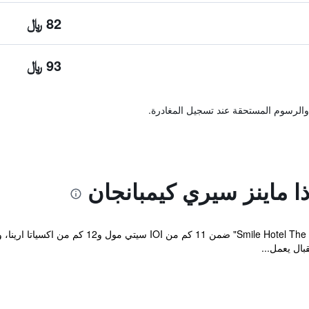
82 ﷼
93 ﷼
والرسوم المستحقة عند تسجيل المغادرة.
 ماينز سيري كيمبانجان
يقع مكان إقامة "otel The Mines Seri Kembangan
ال يعمل...