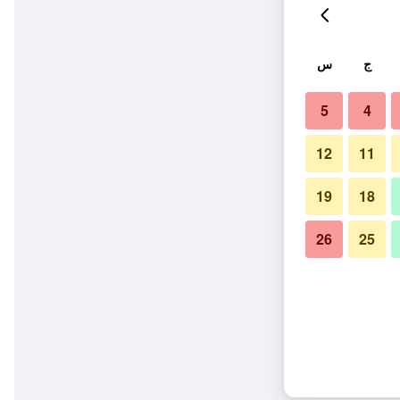
ج
س
5
4
12
11
19
18
26
25