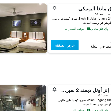
 مانغا البوتيكي
جيد 7.6
23 & 24 Block B, Jalan Utama, سري كيمبانغان, ماليزيا
واي فاي مجاني
موقف السيارات
عرض الصفقة
ط في الليلة
صن إنز أوتل ديمند 2 سيري كمبانجان
جيد 6.4
واي فاي مجاني
موقف السيارات