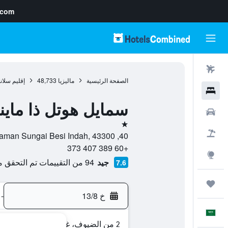
.com
رحلات طيران
الصفحة الرئيسية
ماليزيا
48,733
إقليم سلان
فنادق
سمايل هوتل ذا ماين
سيارات
نجمة واحدة
حزم العروض
40, Jalan SB Indah 5/2 Taman Sungai Besi Indah, 43300, سري كيمبانغان, إقليم سلانغور, ماليزيا
+60 389 407 373
استكشاف
جيد
94 من التقييمات تم التحقق منها
7.6
رحلات
خ 13/8
-
العَرَبِيَّة
2 من الضيوف، غرفة واحدة