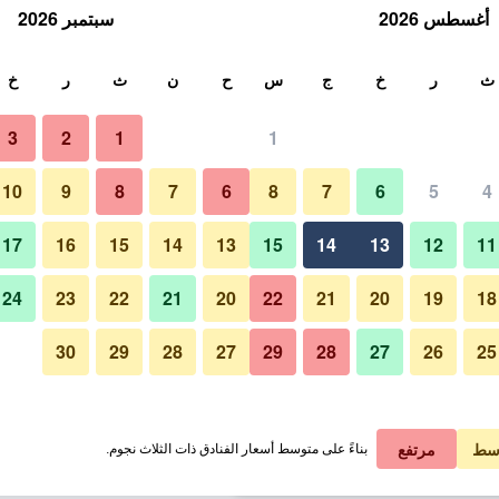
أغسطس 2026
سبتمبر 2026
ث
ث
ر
خ
ج
س
ح
ن
ث
ر
خ
3
2
1
1
 الواحدة
10
9
8
7
6
8
7
6
5
4
لي في الليلة
17
16
15
14
13
15
14
13
12
11
 ﷼
عرض الصفقة
24
23
22
21
20
22
21
20
19
18
30
29
28
27
29
28
27
26
25
 ﷼
عرض الصفقة
 ﷼
عرض الصفقة
سط
مرتفع
بناءً على متوسط أسعار الفنادق ذات الثلاث نجوم.