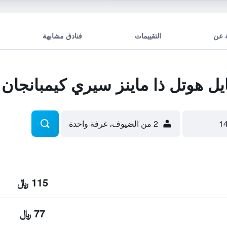
 عن
التقييمات
فنادق مشابهة
 هوتل ذا ماينز سيري كيمبانجان
2 من الضيوف، غرفة واحدة
115 ﷼
77 ﷼