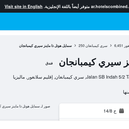
ar.hotelscombined
متوفر أيضاً باللغة الإنجليزية.
Visit site in English
غور
6,451
سري كيمبانغان
250
سمايل هوتل ذا ماينز سيري كيمبانجان
ز سيري كيمبانجان
فندق
صور لـ سمايل هوتل ذا ماينز سيري ك
ج 14/8