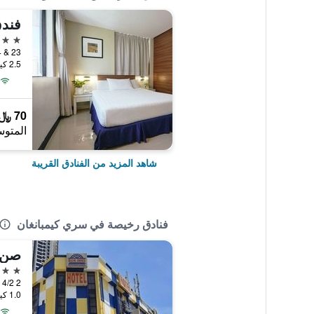
فندق
3 نجوم
2.5 كيلومتر عن وسط المدينة
70 ﷼
المتوس
شاهد المزيد من الفنادق القريبة
فنادق رخيصة في سري كيمبانغان
2 نجمتين
2 Jalan Dagang SB 4/2, سري كيمبانغان, ماليزيا
1.0 كيلومتر عن وسط المدينة