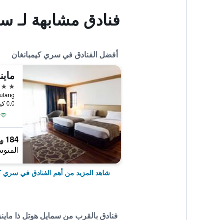
فنادق مشابهة لـ سم
أفضل الفنادق في سري كيمبانغان
ماين
4 نجوم
Jalan Dulang, س
0.0 كيلومتر عن وسط المدينة
184 ﷼
المتوس
شاهد المزيد من أهم الفنادق في سري كي
فنادق بالقرب من سمايل هوتل ذا ماين