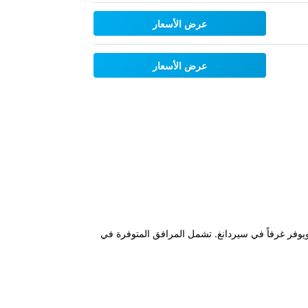
عرض الأسعار
عرض الأسعار
Smile H" ضمن 11 كم من IOI سيتي مول و12 كم من اكسياتا ارينا، ويوفر غرفاً في سيردانغ. تشمل المرافق المتوفرة في