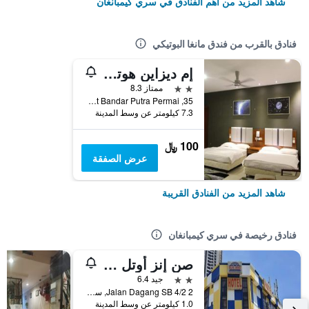
شاهد المزيد من أهم الفنادق في سري كيمبانغان
فنادق بالقرب من فندق مانغا البوتيكي
إم ديزاين هوتل سيري كيمبانجان
2 نجمتين
ممتاز 8.3
35, Jalan Bpp 5/1, Pusat Bandar Putra Permai, سري كيمبانغان, ماليزيا
7.3 كيلومتر عن وسط المدينة
100 ﷼
عرض الصفقة
شاهد المزيد من الفنادق القريبة
فنادق رخيصة في سري كيمبانغان
صن إنز أوتل ديمند 1 سيري كمبانجان
2 نجمتين
جيد 6.4
2 Jalan Dagang SB 4/2, سري كيمبانغان, ماليزيا
1.0 كيلومتر عن وسط المدينة