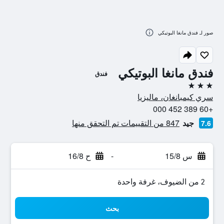
صور لـ فندق مانغا البوتيكي
فندق مانغا البوتيكي
فندق
3 نجوم
سري كيمبانغان، ماليزيا
+60 389 452 000
جيد
847 من التقييمات تم التحقق منها
7.6
س 15/8
-
ح 16/8
2 من الضيوف، غرفة واحدة
بحث