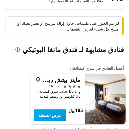
847 من التقييمات تم التحقق منها
لم يتم العثور على تقييمات. حاول إزالة مرشح أو تغيير بحثك أو
مسح كل شيء لعرض التقييمات.
فنادق مشابهة لـ فندق مانغا البوتيكي
أفضل الفنادق في سري كيمبانغان
ماينز بيتش ريزورت هوتل
4 نجوم
جيد 7.6
Jalan Dulang, سري كيمبانغان, ماليزيا
0.0 كيلومتر عن وسط المدينة
185 ﷼
عرض الصفقة