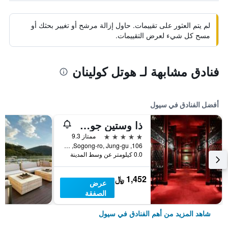
لم يتم العثور على تقييمات. حاول إزالة مرشح أو تغيير بحثك أو
مسح كل شيء لعرض التقييمات.
فنادق مشابهة لـ هوتل كولينان
أفضل الفنادق في سيول
ذا وستين جوسون سول
5 نجوم
ممتاز 9.3
106, Sogong-ro, Jung-gu, سيول, كوريا الجنوبية
0.0 كيلومتر عن وسط المدينة
1,452 ﷼
عرض
الصفقة
شاهد المزيد من أهم الفنادق في سيول