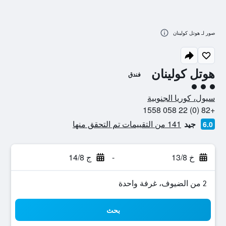
صور لـ هوتل كولينان
هوتل كولينان
فندق
تقييم فئة 3
سيول، كوريا الجنوبية
+82 (0) 22 058 1558
جيد
141 من التقييمات تم التحقق منها
6.0
خ 13/8
-
ج 14/8
2 من الضيوف، غرفة واحدة
بحث