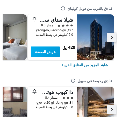
فنادق بالقرب من هوتل كولينان
شيلا ستاي سيوتشو جاننام ستيشن
4 نجوم
ممتاز 8.5
427, Hyoryeong-ro, Seocho-gu, سيول, كوريا الجنوبية
2.0 كيلومتر عن وسط المدينة
420 ﷼
عرض الصفقة
شاهد المزيد من الفنادق القريبة
فنادق رخيصة في سيول
ذا كيوب هوتل - دار ضيافة
تقييم فئة 3
ممتاز 8.4
31, Toegye-ro 20-gil, Jung-gu, سيول, كوريا الجنوبية
0.8 كيلومتر عن وسط المدينة