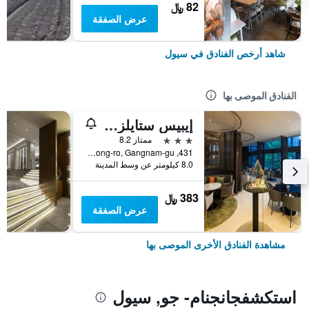
82 ﷼
عرض الصفقة
شاهد أرخص الفنادق في سيول
الفنادق الموصى بها
إيبيس ستايلز أمباسادور سيول غانغنام
3 نجوم
ممتاز 8.2
431, Samseong-ro, Gangnam-gu, سيول, كوريا الجنوبية
8.0 كيلومتر عن وسط المدينة
383 ﷼
عرض الصفقة
مشاهدة الفنادق الأخرى الموصى بها
استكشفجانجنام- جو, سيول