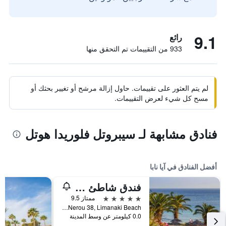
9.1
رائع
933 من التقييمات تم التحقق منها
لم يتم العثور على تقييمات. حاول إزالة مرشح أو تغيير بحثك أو
مسح كل شيء لعرض التقييمات.
فنادق مشابهة لـ سيبروتل فلوريدا هوتل
أفضل الفنادق في آيا نابا
فندق شاطئ أليون
5 نجوم
ممتاز 9.5
Kryou Nerou 38, Limanaki Beach, آيا نابا, قبرص
0.0 كيلومتر عن وسط المدينة