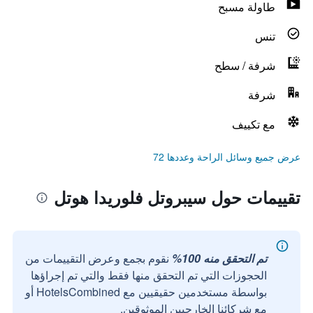
طاولة مسبح
تنس
شرفة / سطح
شرفة
مع تكييف
عرض جميع وسائل الراحة وعددها 72
تقييمات حول سيبروتل فلوريدا هوتل
تم التحقق منه 100%
نقوم بجمع وعرض التقييمات من
الحجوزات التي تم التحقق منها فقط والتي تم إجراؤها
بواسطة مستخدمين حقيقيين مع HotelsCombined أو
مع شركائنا الخارجيين الموثوقين.