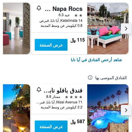
Pambos Napa Rocs
2 نجمتين
جيد 6.3
14 Katalimata, آيا نابا, قبرص
0.8 كيلومتر عن وسط المدينة
115 ﷼
عرض الصفقة
شاهد أرخص الفنادق في آيا نابا
الفنادق الموصى بها
فندق بافلو نابا بيتش
4 نجوم
ممتاز 8.8
71 Nissi Avenue, آيا نابا, قبرص
2.2 كيلومتر عن وسط المدينة
587 ﷼
عرض الصفقة