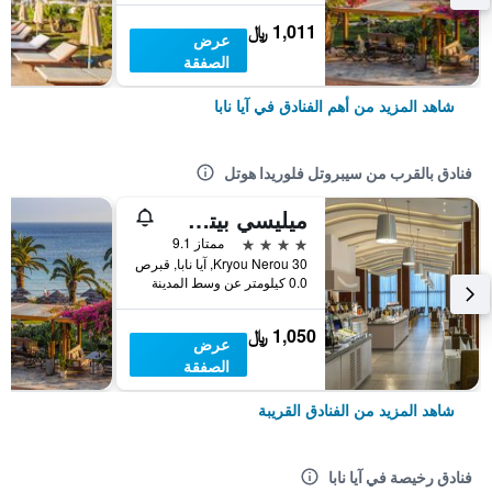
1,011 ﷼
عرض
الصفقة
شاهد المزيد من أهم الفنادق في آيا نابا
فنادق بالقرب من سيبروتل فلوريدا هوتل
ميليسي بيتش هوتل آند سبا
4 نجوم
ممتاز 9.1
30 Kryou Nerou, آيا نابا, قبرص
0.0 كيلومتر عن وسط المدينة
1,050 ﷼
عرض
الصفقة
شاهد المزيد من الفنادق القريبة
فنادق رخيصة في آيا نابا