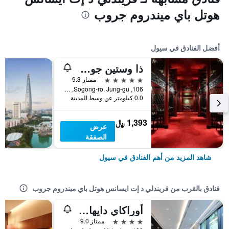
هوتل باي ميندروم جروب
أفضل الفنادق في سيول
ذا وستين جوسون سول
5 نجوم
ممتاز 9.3
106, Sogong-ro, Jung-gu, سيول, كوريا الجنوبية
0.0 كيلومتر عن وسط المدينة
1,393 ﷼
عرض
الصفقة
شاهد المزيد من أهم الفنادق في سيول
فنادق بالقرب من فريندلي د إت ايسانس هوتل باي ميندروم جروب
أوراكاي دايهاكرو هوتل، بي دبليو سيجنيتشر كوليكشن
4 نجوم
ممتاز 9.0