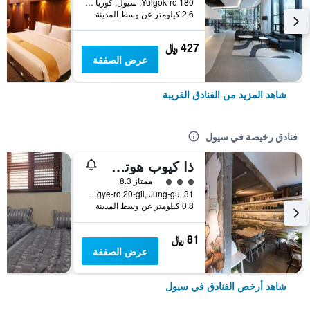
180 Yulgok-ro, سيول, كوريا الجنوبية
2.6 كيلومتر عن وسط المدينة
427 ﷼
عرض الصفقة
شاهد المزيد من الفنادق القريبة
فنادق رخيصة في سيول
ذا كيوب هوتل - دار ضيافة
تقييم فئة 3
ممتاز 8.3
31, Toegye-ro 20-gil, Jung-gu, سيول, كوريا الجنوبية
0.8 كيلومتر عن وسط المدينة
81 ﷼
عرض الصفقة
شاهد أرخص الفنادق في سيول