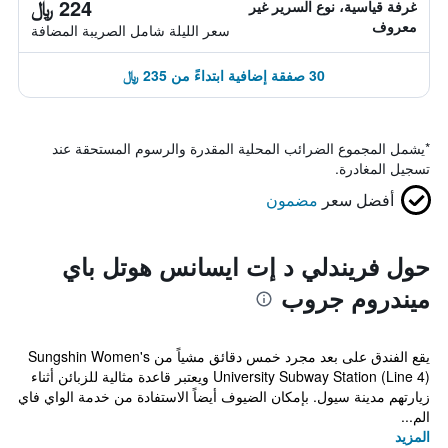
224 ﷼
غرفة قياسية، نوع السرير غير
معروف
سعر الليلة شامل الصريبة المضافة
30 صفقة إضافية ابتداءً من 235 ﷼
*
يشمل المجموع الضرائب المحلية المقدرة والرسوم المستحقة عند
تسجيل المغادرة.
أفضل سعر
مضمون
حول فريندلي د إت ايسانس هوتل باي
ميندروم جروب
يقع الفندق على بعد مجرد خمس دقائق مشياً من Sungshin Women's
University Subway Station (Line 4) ويعتبر قاعدة مثالية للزبائن أثناء
زيارتهم مدينة سيول. بإمكان الضيوف أيضاً الاستفادة من خدمة الواي فاي
الم...
المزيد