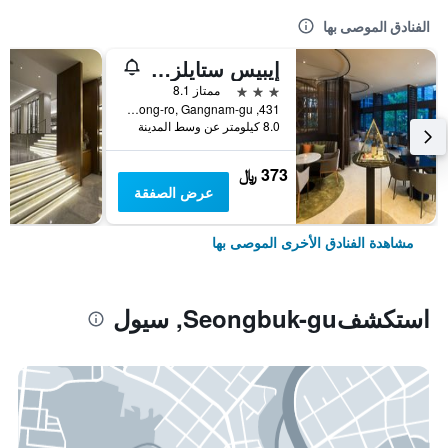
الفنادق الموصى بها
إيبيس ستايلز أمباسادور سيول غانغنام
3 نجوم
ممتاز 8.1
431, Samseong-ro, Gangnam-gu, سيول, كوريا الجنوبية
8.0 كيلومتر عن وسط المدينة
373 ﷼
عرض الصفقة
مشاهدة الفنادق الأخرى الموصى بها
استكشفSeongbuk-gu, سيول