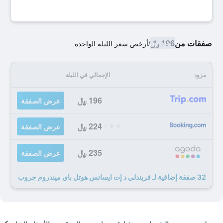
صفقات من
196 ﷼
/
أرخص سعر الليلة الواحدة
مزود
الإجمالي في الليلة
196 ﷼
عرض الصفقة
224 ﷼
عرض الصفقة
235 ﷼
عرض الصفقة
32 صفقة إضافية لـ فريندلي د إت ايسانس هوتل باي ميندروم جروب