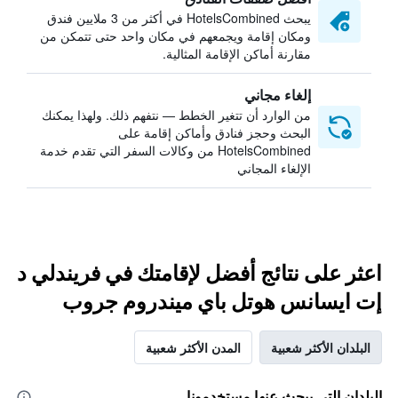
يبحث HotelsCombined في أكثر من 3 ملايين فندق
ومكان إقامة ويجمعهم في مكان واحد حتى تتمكن من
مقارنة أماكن الإقامة المثالية.
إلغاء مجاني
من الوارد أن تتغير الخطط — نتفهم ذلك. ولهذا يمكنك
البحث وحجز فنادق وأماكن إقامة على
HotelsCombined من وكالات السفر التي تقدم خدمة
الإلغاء المجاني
اعثر على نتائج أفضل لإقامتك في فريندلي د
إت ايسانس هوتل باي ميندروم جروب
البلدان الأكثر شعبية
المدن الأكثر شعبية
البلدان التي يبحث عنها مستخدمونا