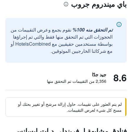
باي ميندروم جروب
تم التحقق منه 100%
نقوم بجمع وعرض التقييمات من
الحجوزات التي تم التحقق منها فقط والتي تم إجراؤها
بواسطة مستخدمين حقيقيين مع HotelsCombined أو
مع شركائنا الخارجيين الموثوقين.
8.6
جيد جدًا
2,356 من التقييمات تم التحقق منها
لم يتم العثور على تقييمات. حاول إزالة مرشح أو تغيير بحثك أو
مسح كل شيء لعرض التقييمات.
فنادق مشابهة لـ فريندلي د إت ايسانس