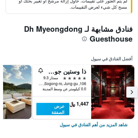
لم يتم العثور على تقييمات. حاول إزالة مرشح أو تغيير بحثك أو
مسح كل شيء لعرض التقييمات.
فنادق مشابهة لـ Dh Myeongdong
Guesthouse
أفضل الفنادق في سيول
ذا وستين جوسون سول
5 نجوم
ممتاز 9.3
106, Sogong-ro, Jung-gu, سيول, كوريا الجنوبية
0.0 كيلومتر عن وسط المدينة
1,447 ﷼
عرض
الصفقة
شاهد المزيد من أهم الفنادق في سيول