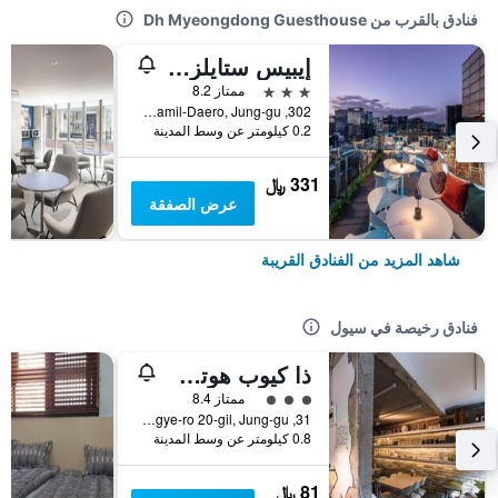
فنادق بالقرب من Dh Myeongdong Guesthouse
إيبيس ستايلز أمباسادور سول ميونجدونج
3 نجوم
ممتاز 8.2
302, Samil-Daero, Jung-gu, سيول, كوريا الجنوبية
0.2 كيلومتر عن وسط المدينة
331 ﷼
عرض الصفقة
شاهد المزيد من الفنادق القريبة
فنادق رخيصة في سيول
ذا كيوب هوتل - دار ضيافة
تقييم فئة 3
ممتاز 8.4
31, Toegye-ro 20-gil, Jung-gu, سيول, كوريا الجنوبية
0.8 كيلومتر عن وسط المدينة
81 ﷼