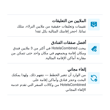
الملايين من التعليقات
تقييمات وتعليقات حقيقية من ملايين النزلاء، مثلك
تمامًا. احجز إقامتك المثالية بكل ثقة!
أفضل صفقات الفنادق
يبحث HotelsCombined في أكثر من 3 ملايين فندق
ومكان إقامة ويجمعهم في مكان واحد حتى تتمكن من
مقارنة أماكن الإقامة المثالية.
إلغاء مجاني
من الوارد أن تتغير الخطط — نتفهم ذلك. ولهذا يمكنك
البحث وحجز فنادق وأماكن إقامة على
HotelsCombined من وكالات السفر التي تقدم خدمة
الإلغاء المجاني