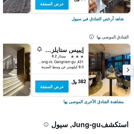
عرض الصفقة
شاهد أرخص الفنادق في سيول
الفنادق الموصى بها
إيبيس ستايلز أمباسادور سيول غانغنام
3 نجوم
ممتاز 8.2
431, Samseong-ro, Gangnam-gu, سيول, كوريا الجنوبية
8.0 كيلومتر عن وسط المدينة
382 ﷼
عرض الصفقة
مشاهدة الفنادق الأخرى الموصى بها
استكشفJung-gu, سيول