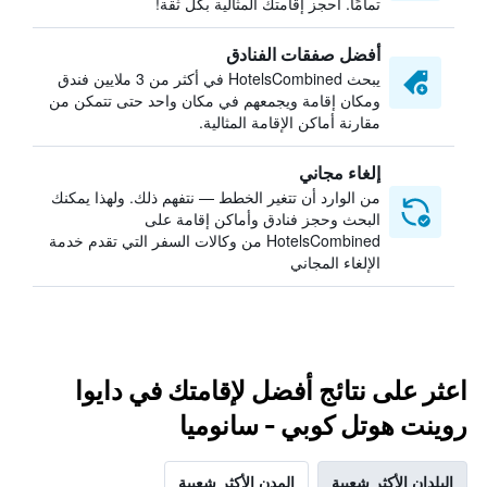
تمامًا. احجز إقامتك المثالية بكل ثقة!
أفضل صفقات الفنادق
يبحث HotelsCombined في أكثر من 3 ملايين فندق
ومكان إقامة ويجمعهم في مكان واحد حتى تتمكن من
مقارنة أماكن الإقامة المثالية.
إلغاء مجاني
من الوارد أن تتغير الخطط — نتفهم ذلك. ولهذا يمكنك
البحث وحجز فنادق وأماكن إقامة على
HotelsCombined من وكالات السفر التي تقدم خدمة
الإلغاء المجاني
اعثر على نتائج أفضل لإقامتك في دايوا
روينت هوتل كوبي - سانوميا
البلدان الأكثر شعبية
المدن الأكثر شعبية