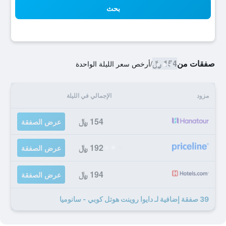
بحث
صفقات من
154 ﷼
/
أرخص سعر الليلة الواحدة
مزود
الإجمالي في الليلة
154 ﷼
عرض الصفقة
192 ﷼
عرض الصفقة
194 ﷼
عرض الصفقة
39 صفقة إضافية لـ دايوا روينت هوتل كوبي - سانوميا