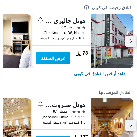
فنادق رخيصة في كوبي
هوتل جاليري - لبالغيس فقط
2 نجمتين
جيد 7.2
Arino-Cho Karato 4136, Kita-ku, كوبي, اليابان
10.0 كيلومتر عن وسط المدينة
78 ﷼
عرض الصفقة
شاهد أرخص الفنادق في كوبي
الفنادق الموصى بها
هوتل صنروت سوبرا كوبي
3 نجوم
ممتاز 8.1
1-1-22 Isobedori Chuo-ku, كوبي, اليابان
1.5 كيلومتر عن وسط المدينة
137 ﷼