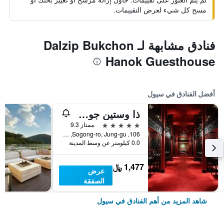
مسح كل شيء لعرض التقييمات.
فنادق مشابهة لـ Dalzip Bukchon
Hanok Guesthouse
أفضل الفنادق في سيول
ذا وستين جوسون سول
5 نجوم
ممتاز 9.3
106, Sogong-ro, Jung-gu, سيول, كوريا الجنوبية
0.0 كيلومتر عن وسط المدينة
1,477 ﷼
عرض
الصفقة
شاهد المزيد من أهم الفنادق في سيول