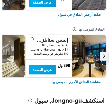
عرض الصفقة
شاهد أرخص الفنادق في سيول
الفنادق الموصى بها
إيبيس ستايلز أمباسادور سيول غانغنام
3 نجوم
ممتاز 8.2
431, Samseong-ro, Gangnam-gu, سيول, كوريا الجنوبية
8.0 كيلومتر عن وسط المدينة
398 ﷼
عرض الصفقة
مشاهدة الفنادق الأخرى الموصى بها
استكشفJongno-gu, سيول