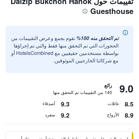
تقييمات حول Dalzip Bukchon Hanok
Guesthouse
تم التحقق منه 100%
نقوم بجمع وعرض التقييمات من
الحجوزات التي تم التحقق منها فقط والتي تم إجراؤها
بواسطة مستخدمين حقيقيين مع HotelsCombined أو
مع شركائنا الخارجيين الموثوقين.
9.0
رائع
140 من التقييمات تم التحقق منها
9.3
8.5
عائلات
أصدقاء
9.2
8.9
الأزواج
منفرد
لم يتم العثور على تقييمات. حاول إزالة مرشح أو تغيير بحثك أو