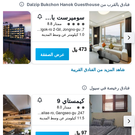
فنادق بالقرب من Dalzip Bukchon Hanok Guesthouse
سوميرست بالاس سيول
تقييم فئة 4
ممتاز 8.8
7, Yulgok-ro 2-Gil, Jongno-gu, سيول, كوريا الجنوبية
1.0 كيلومتر عن وسط المدينة
473 ﷼
عرض الصفقة
شاهد المزيد من الفنادق القريبة
فنادق رخيصة في سيول
كيمستاي 9
تقييم فئة 2
ممتاز 8.0
247, Gomdallae-ro, Gangseo-gu, سيول, كوريا الجنوبية
11.5 كيلومتر عن وسط المدينة
97 ﷼