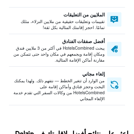
الملايين من التعليقات
تقييمات وتعليقات حقيقية من ملايين النزلاء، مثلك
تمامًا. احجز إقامتك المثالية بكل ثقة!
أفضل صفقات الفنادق
يبحث HotelsCombined في أكثر من 3 ملايين فندق
ومكان إقامة ويجمعهم في مكان واحد حتى تتمكن من
مقارنة أماكن الإقامة المثالية.
إلغاء مجاني
من الوارد أن تتغير الخطط — نتفهم ذلك. ولهذا يمكنك
البحث وحجز فنادق وأماكن إقامة على
HotelsCombined من وكالات السفر التي تقدم خدمة
الإلغاء المجاني
اعثر على نتائج أفضل لإقامتك في Dalzip