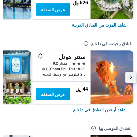
526 ﷼
عرض الصفقة
شاهد المزيد من الفنادق القريبة
فنادق رخيصة في دا نانغ
سنتر هوتل
3 نجوم
ممتاز 8.2
18-20 Pham Phu Thu, دا نانغ, فيتنام
2.5 كيلومتر عن وسط المدينة
44 ﷼
عرض الصفقة
شاهد أرخص الفنادق في دا نانغ
الفنادق الموصى بها