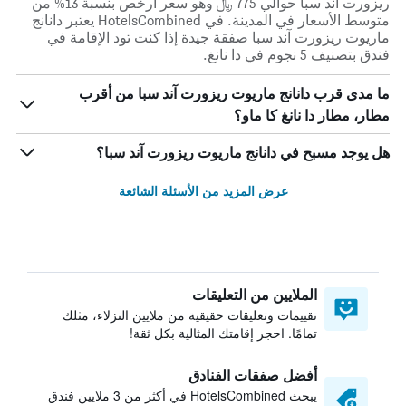
ريزورت آند سبا حوالي 775 ﷼ وهو سعر أرخص بنسبة 13% من
متوسط الأسعار في المدينة. في HotelsCombined يعتبر دانانج
ماريوت ريزورت آند سبا صفقة جيدة إذا كنت تود الإقامة في
فندق بتصنيف 5 نجوم في دا نانغ.
ما مدى قرب دانانج ماريوت ريزورت آند سبا من أقرب
مطار، مطار دا نانغ كا ماو؟
هل يوجد مسبح في دانانج ماريوت ريزورت آند سبا؟
عرض المزيد من الأسئلة الشائعة
الملايين من التعليقات
تقييمات وتعليقات حقيقية من ملايين النزلاء، مثلك
تمامًا. احجز إقامتك المثالية بكل ثقة!
أفضل صفقات الفنادق
يبحث HotelsCombined في أكثر من 3 ملايين فندق