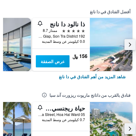
أفضل الفنادق في دا نانغ
ذا نالود دا نانج
5 نجوم
ممتاز 8.7
192 Vo Nguyen Giap, Son Tra District, دا نانغ, فيتنام
0.0 كيلومتر عن وسط المدينة
156 ﷼
عرض الصفقة
شاهد المزيد من أهم الفنادق في دا نانغ
فنادق بالقرب من دانانج ماريوت ريزورت آند سبا
حياة ريجنسي دانانج ريزورت آند سبا
05 Truong Sa Street, Hoa Hai Ward, دا نانغ, فيتنام
0.7 كيلومتر عن وسط المدينة