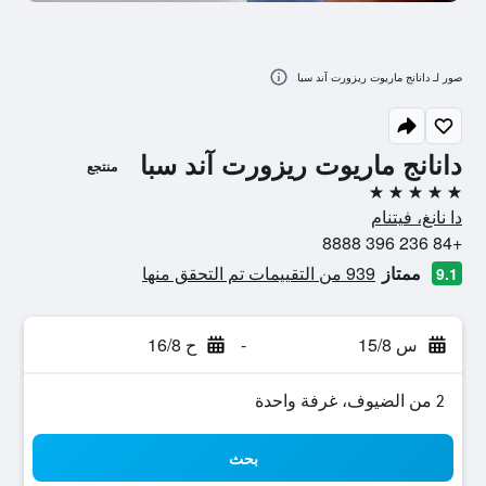
صور لـ دانانج ماريوت ريزورت آند سبا
دانانج ماريوت ريزورت آند سبا
منتجع
5 نجوم
دا نانغ، فيتنام
+84 236 396 8888
ممتاز
939 من التقييمات تم التحقق منها
9.1
س 15/8
-
ح 16/8
2 من الضيوف، غرفة واحدة
بحث