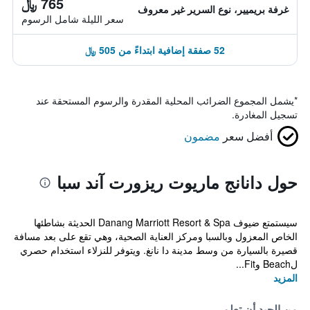
765 ﷼
غرفة بريميير، نوع السرير غير معروف
سعر الليلة شامل الرسوم
52 صفقة إضافية ابتداءً من 505 ﷼
*
يشمل المجموع الضرائب المحلية المقدرة والرسوم المستحقة عند
تسجيل المغادرة.
أفضل سعر
مضمون
حول دانانج ماريوت ريزورت آند سبا
سيستمتع ضيوف Danang Marriott Resort & Spa الحديثة بشاطئها
الخاص المعزول وبالسبا ومركز العناية الصحية، وهي تقع على بعد مسافة
قصيرة بالسيارة من وسط مدينة دا نانغ. ويتوفر للنزلاء استخدام حصري
لBeach وFit...
المزيد
من الجيد أن تعلم