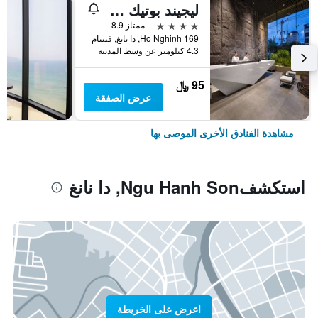
ليجيند بوتيك هوتل
4 نجوم
ممتاز 8.9
169 Ho Nghinh, دا نانغ, فيتنام
4.3 كيلومتر عن وسط المدينة
95 ﷼
عرض الصفقة
مشاهدة الفنادق الأخرى الموصى بها
استكشفNgu Hanh Son, دا نانغ
اعرض على الخريطة