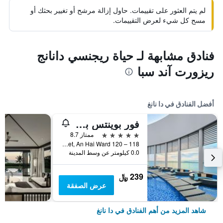
لم يتم العثور على تقييمات. حاول إزالة مرشح أو تغيير بحثك أو
مسح كل شيء لعرض التقييمات.
فنادق مشابهة لـ حياة ريجنسي دانانج
ريزورت آند سبا
أفضل الفنادق في دا نانغ
فور بوينتس باي شيراتون دانانج
5 نجوم
ممتاز 8.7
118 – 120 Vo Nguyen Giap street, An Hai Ward, دا نانغ, فيتنام
0.0 كيلومتر عن وسط المدينة
239 ﷼
عرض الصفقة
شاهد المزيد من أهم الفنادق في دا نانغ