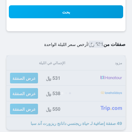
بحث
صفقات من
531 ﷼
/
أرخص سعر الليلة الواحدة
مزود
الإجمالي في الليلة
531 ﷼
عرض الصفقة
538 ﷼
عرض الصفقة
550 ﷼
عرض الصفقة
49 صفقة إضافية لـ حياة ريجنسي دانانج ريزورت آند سبا