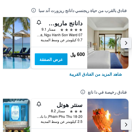
فنادق بالقرب من حياة ريجنسي دانانج ريزورت آند سبا
دانانج ماريوت ريزورت آند سبا
5 نجوم
ممتاز 9.1
07 Truong Sa, Ngu Hanh Son Ward, دا نانغ, فيتنام
0.7 كيلومتر عن وسط المدينة
600 ﷼
عرض الصفقة
شاهد المزيد من الفنادق القريبة
فنادق رخيصة في دا نانغ
سنتر هوتل
3 نجوم
ممتاز 8.2
18-20 Pham Phu Thu, دا نانغ, فيتنام
2.5 كيلومتر عن وسط المدينة