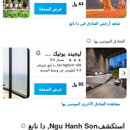
44 ﷼
عرض الصفقة
شاهد أرخص الفنادق في دا نانغ
الفنادق الموصى بها
ليجيند بوتيك هوتل
3 نجوم
ممتاز 9.0
169 Ho Nghinh, دا نانغ, فيتنام
4.3 كيلومتر عن وسط المدينة
95 ﷼
عرض الصفقة
مشاهدة الفنادق الأخرى الموصى بها
استكشفNgu Hanh Son, دا نانغ