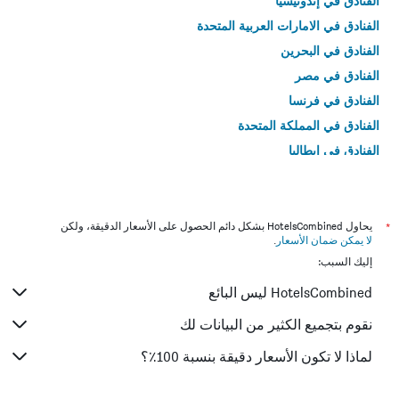
الفنادق في إندونيسيا
الفنادق في الامارات العربية المتحدة
الفنادق في البحرين
الفنادق في مصر
الفنادق في فرنسا
الفنادق في المملكة المتحدة
الفنادق في إيطاليا
الفنادق في تايلاند
*
يحاول HotelsCombined بشكل دائم الحصول على الأسعار الدقيقة، ولكن
لا يمكن ضمان الأسعار
.
إليك السبب:
HotelsCombined ليس البائع
نقوم بتجميع الكثير من البيانات لك
لماذا لا تكون الأسعار دقيقة بنسبة 100٪؟