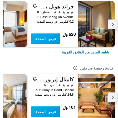
جراند هوتل بكينج
5 نجوم
ممتاز 8.8
No 35 East Chang An Avenue, بكين, الصين
0.2 كيلومتر عن وسط المدينة
620 ﷼
عرض الصفقة
شاهد المزيد من الفنادق القريبة
فنادق رخيصة في بكين
كابيتال إيربورت إنترناشونال هوتل
4 نجوم
جيد 6.0
No. 2 Huoyun Road, Capital, بكين, الصين
24.8 كيلومتر عن وسط المدينة
101 ﷼
عرض الصفقة