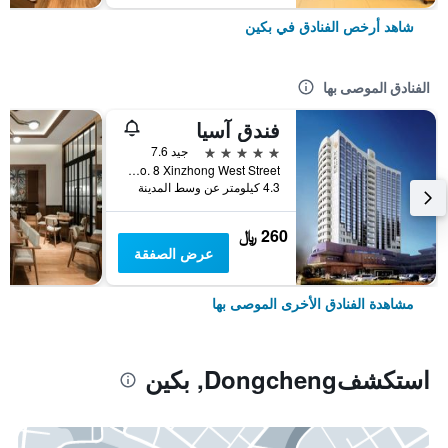
شاهد أرخص الفنادق في بكين
الفنادق الموصى بها
فندق آسيا
5 نجوم
جيد 7.6
No. 8 Xinzhong West Street, بكين, الصين
4.3 كيلومتر عن وسط المدينة
260 ﷼
عرض الصفقة
مشاهدة الفنادق الأخرى الموصى بها
استكشفDongcheng, بكين