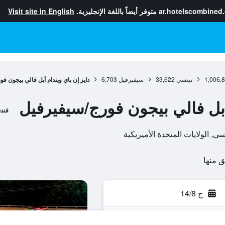
ar.hotelscombined
متوفر أيضاً باللغة الإنجليزية.
Visit site in English
1,006,
تينسي
33,622
سيفيرفيل
6,703
دايز إن باي ويندام أبل فالي بيجون ف
 أبل فالي بيجون فورج/سيفيرفيل
فند
ج 14/8