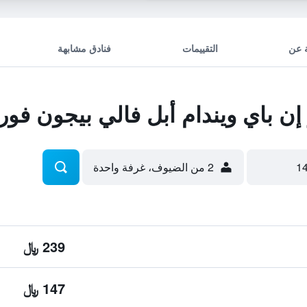
 عن
التقييمات
فنادق مشابهة
ن باي ويندام أبل فالي بيجون فو
2 من الضيوف، غرفة واحدة
239 ﷼
147 ﷼