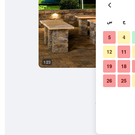
ج
س
5
4
12
11
1/23
غرفة نوم
19
18
26
25
 بيجون فورج/سيفيرفيل