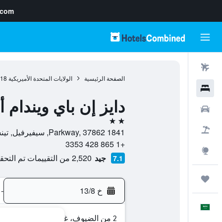
.com
رحلات طيران
الصفحة الرئيسية
الولايات المتحدة الأميريكية
818
فنادق
دايز إن باي ويندام
سيارات
2 نجمتين
حزم العروض
1841 Parkway, 37862, سيفيرفيل, تينسي, الولايات المتحدة الأميريكية
+1 865 428 3353
استكشاف
جيد
2,520 من التقييمات تم التحقق منها
7.1
رحلات
خ 13/8
-
العَرَبِيَّة
2 من الضيوف، غرفة واحدة