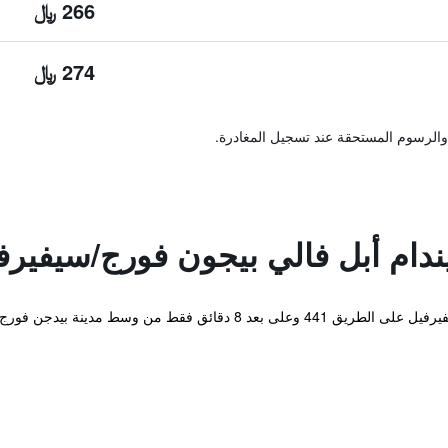
266 ﷼
274 ﷼
والرسوم المستحقة عند تسجيل المغادرة.
يندام أبل فالي بيجون فورج/سيفيرف
يقع موتيل دايز إن باي ويندهام أبل فالي سيفيرفيل على الطريق 441 وعلى 