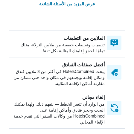
عرض المزيد من الأسئلة الشائعة
الملايين من التعليقات
تقييمات وتعليقات حقيقية من ملايين النزلاء، مثلك
تمامًا. احجز إقامتك المثالية بكل ثقة!
أفضل صفقات الفنادق
يبحث HotelsCombined في أكثر من 3 ملايين فندق
ومكان إقامة ويجمعهم في مكان واحد حتى تتمكن من
مقارنة أماكن الإقامة المثالية.
إلغاء مجاني
من الوارد أن تتغير الخطط — نتفهم ذلك. ولهذا يمكنك
البحث وحجز فنادق وأماكن إقامة على
HotelsCombined من وكالات السفر التي تقدم خدمة
الإلغاء المجاني