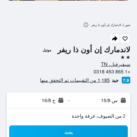
صور لـ لاندمارك إن أون ذا ريفر
لاندمارك إن أون ذا ريفر
موتيل
2 نجمتين
سيفيرفيل، TN
+1 865 453 0318
جيد
1,185 من التقييمات تم التحقق منها
7.9
س 15/8
-
ح 16/8
2 من الضيوف، غرفة واحدة
بحث