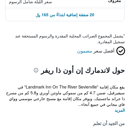
معروف
سعر الليلة شامل الرسوم
20 صفقة إضافية ابتداءً من 165 ﷼
*
يشمل المجموع الضرائب المحلية المقدرة والرسوم المستحقة عند
تسجيل المغادرة.
أفضل سعر
مضمون
حول لاندمارك إن أون ذا ريفر
يقع مكان إقامة "Landmark Inn On The River Sevierville" في
سيفيرفيل، ضمن 4.7 كم من سموكي ماونتن أوبري و5.8 كم من مسرح
ذا جراند ماجستيك، ويوفر مكان إقامة مع مسبح خارجي موسمي وواي
فاي مجاني في جميع أنحاء...
المزيد
من الجيد أن تعلم