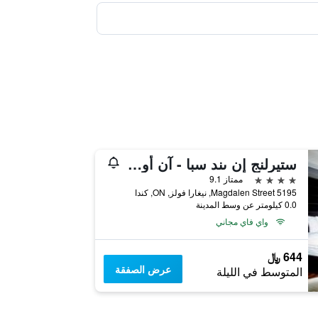
ستيرلنج إن ىند سبا - آن أونتاريوز فاينست
4 نجوم
ممتاز 9.1
5195 Magdalen Street, نيغارا فولز, ON, كندا
0.0 كيلومتر عن وسط المدينة
واي فاي مجاني
644 ﷼
عرض الصفقة
المتوسط في الليلة