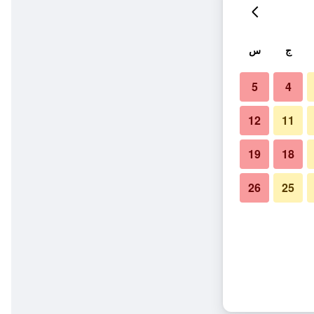
ج
س
5
4
12
11
19
18
26
25