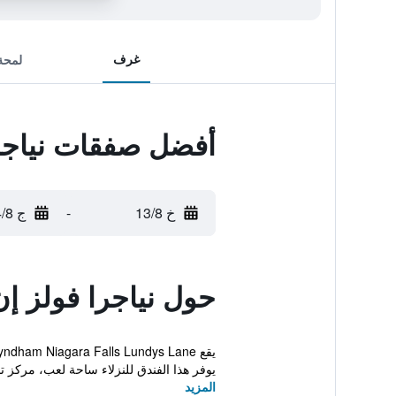
غرف
لمحة
أفضل صفقات نياجرا
خ 13/8
-
ج 14/8
حول نياجرا فولز إن
يوفر هذا الفندق للنزلاء ساحة لعب، مركز تج
المزيد