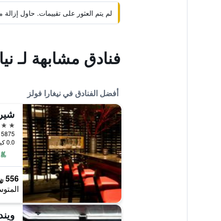
لم يتم العثور على تقييمات. حاول إزال
فنادق مشابهة لـ نيا
أفضل الفنادق في نيغارا فولز
شيرا
4 نجوم
5875 Falls Avenue, نيغارا فولز, ON, كندا
0.0 كيلومتر عن وسط المدينة
556 ﷼
المتوس
ويند