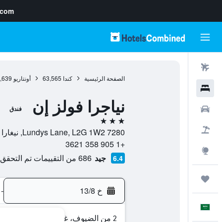
.com
رحلات طيران
الصفحة الرئيسية
كندا
63,565
أونتاريو
,639
فنادق
نياجرا فولز إن
سيارات
فندق
3 نجوم
حزم العروض
7280 Lundys Lane, L2G 1W2, نيغارا فولز, أونتاريو, كندا
+1 905 358 3621
استكشاف
جيد
686 من التقييمات تم التحقق منها
6.4
رحلات
خ 13/8
-
العَرَبِيَّة
2 من الضيوف، غرفة واحدة