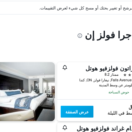
ة مرشح أو تغيير بحثك أو مسح كل شيء لعرض التقييمات.
جرا فولز إن
تون فولزفيو هوتل
ممتاز 8.2
حوض السباحة
عرض الصفقة
ط في الليلة
ام غراند فولزفيو هوتل