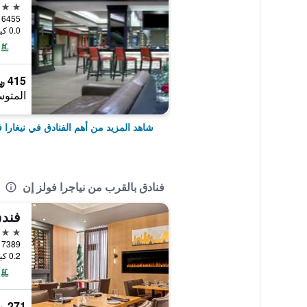
4 نجوم
6455 Fallsview Boulevard, نيغارا فولز, ON, كندا
0.0 كيلومتر عن وسط المدينة
415 ﷼
المتوس
شاهد المزيد من أهم الفنادق في نيغارا ف
فنادق بالقرب من نياجرا فولز إن
3 نجوم
7389 Lundys Lane, نيغارا فولز, ON, كندا
0.2 كيلومتر عن وسط المدينة
271 ﷼