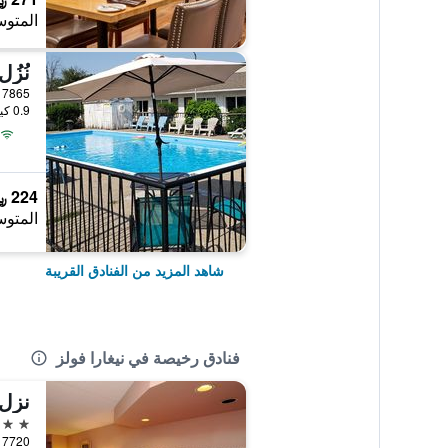
المتوس
نُزُل lcon
7865 Lundy's Lane, نيغارا فولز, ON, كندا
0.9 كيلومتر عن وسط المدينة
224 ﷼
المتوس
شاهد المزيد من الفنادق القريبة
فنادق رخيصة في نيغارا فولز
نزل 
2 نجمتين
7720 Lundy's Lane, نيغارا فولز, ON, كندا