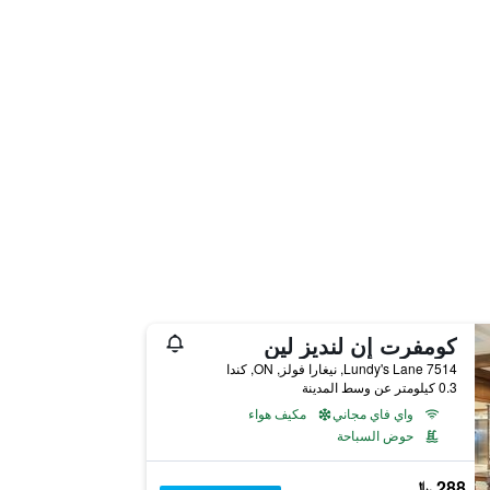
كومفرت إن لنديز لين
7514 Lundy's Lane, نيغارا فولز, ON, كندا
0.3 كيلومتر عن وسط المدينة
واي فاي مجاني
مكيف هواء
حوض السباحة
288 ﷼