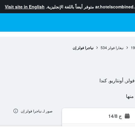
ar.hotelscombined
متوفر أيضاً باللغة الإنجليزية.
Visit site in English
19
نيغارا فولز
534
نياجرا فولز إن
صور لـ نياجرا فولز إن
ج 14/8