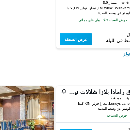
ممتاز 8.0
حوض السباحة
واي فاي مجاني
عرض الصفقة
ط في الليلة
ولز
فندق رامادا بلازا شلالات نياغارا
جيد 7.4
حوض السباحة