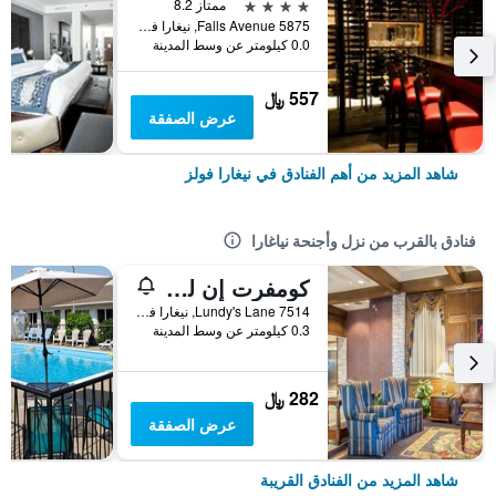
4 نجوم
ممتاز 8.2
5875 Falls Avenue, نيغارا فولز, ON, كندا
0.0 كيلومتر عن وسط المدينة
557 ﷼
عرض الصفقة
شاهد المزيد من أهم الفنادق في نيغارا فولز
فنادق بالقرب من نزل وأجنحة نياغارا
كومفرت إن لنديز لين
7514 Lundy's Lane, نيغارا فولز, ON, كندا
0.3 كيلومتر عن وسط المدينة
282 ﷼
عرض الصفقة
شاهد المزيد من الفنادق القريبة