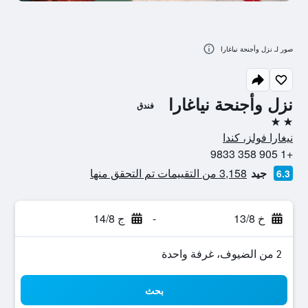
صور لـ نزل وأجنحة نياغارا
نزل وأجنحة نياغارا
فندق
2 نجمتين
نيغارا فولز، كندا
+1 905 358 9833
جيد
3,158 من التقييمات تم التحقق منها
6.3
خ 13/8
-
ج 14/8
2 من الضيوف، غرفة واحدة
بحث