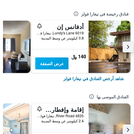
فنادق رخيصة في نيغارا فولز
أدفانس إن
6019 Lundy's Lane, نيغارا فولز, ON, كندا
0.8 كيلومتر عن وسط المدينة
140 ﷼
عرض الصفقة
شاهد أرخص الفنادق في نيغارا فولز
الفنادق الموصى بها
إقامة وإفطار بفندق بدهام هول
4835 River Road, نيغارا فولز, ON, كندا
2.4 كيلومتر عن وسط المدينة