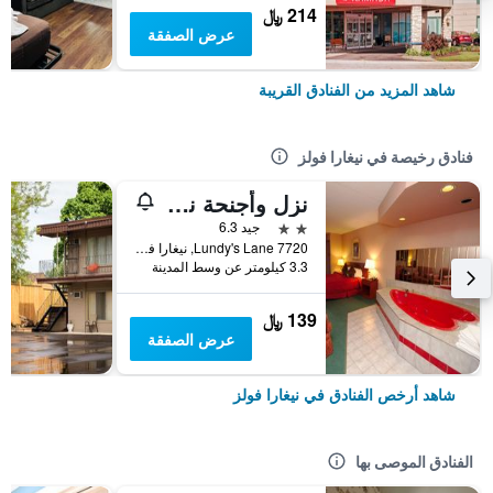
214 ﷼
عرض الصفقة
شاهد المزيد من الفنادق القريبة
فنادق رخيصة في نيغارا فولز
نزل وأجنحة نياغارا
2 نجمتين
جيد 6.3
7720 Lundy's Lane, نيغارا فولز, ON, كندا
3.3 كيلومتر عن وسط المدينة
139 ﷼
عرض الصفقة
شاهد أرخص الفنادق في نيغارا فولز
الفنادق الموصى بها