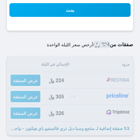
بحث
صفقات من
224 ﷼
/
أرخص سعر الليلة الواحدة
مزود
الإجمالي في الليلة
224 ﷼
عرض الصفقة
305 ﷼
عرض الصفقة
326 ﷼
عرض الصفقة
53 صفقة إضافية لـ منتجع وسبا دبل تري فالسفيو باي هيلتون - نياجرا فولز