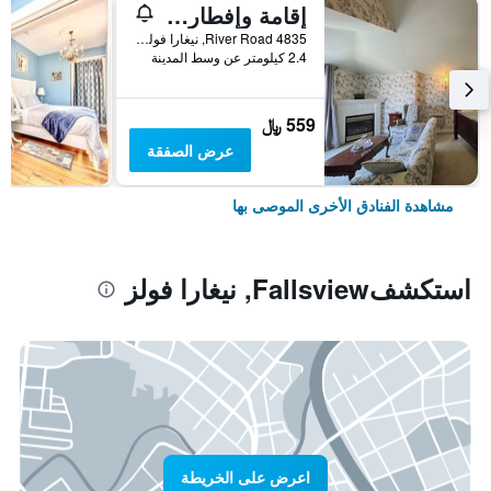
إقامة وإفطار بفندق بدهام هول
4835 River Road, نيغارا فولز, ON, كندا
2.4 كيلومتر عن وسط المدينة
559 ﷼
عرض الصفقة
مشاهدة الفنادق الأخرى الموصى بها
استكشفFallsview, نيغارا فولز
اعرض على الخريطة