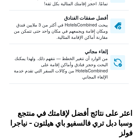
تمامًا. احجز إقامتك المثالية بكل ثقة!
أفضل صفقات الفنادق
يبحث HotelsCombined في أكثر من 3 ملايين فندق
ومكان إقامة ويجمعهم في مكان واحد حتى تتمكن من
مقارنة أماكن الإقامة المثالية.
إلغاء مجاني
من الوارد أن تتغير الخطط — نتفهم ذلك. ولهذا يمكنك
البحث وحجز فنادق وأماكن إقامة على
HotelsCombined من وكالات السفر التي تقدم خدمة
الإلغاء المجاني
اعثر على نتائج أفضل لإقامتك في منتجع
وسبا دبل تري فالسفيو باي هيلتون - نياجرا
فولز