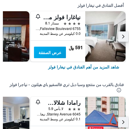
أفضل الفنادق في نيغارا فولز
نياغارا فولز ماريوت أون ذا فولز
4 نجوم
ممتاز 8.1
6755 Fallsview Boulevard, نيغارا فولز, ON, كندا
0.0 كيلومتر عن وسط المدينة
591 ﷼
عرض الصفقة
شاهد المزيد من أهم الفنادق في نيغارا فولز
فنادق بالقرب من منتجع وسبا دبل تري فالسفيو باي هيلتون - نياجرا فولز
رامادا شلالات نياغارا
3 نجوم
لا بأس 5.9
6045 Stanley Avenue, نيغارا فولز, ON, كندا
0.1 كيلومتر عن وسط المدينة