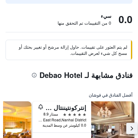
0.0
سيء
0 من التقييمات تم التحقق منها
لم يتم العثور على تقييمات. حاول إزالة مرشح أو تغيير بحثك أو
مسح كل شيء لعرض التقييمات.
فنادق مشابهة لـ Debao Hotel
أفضل الفنادق في فوشان
إنتركونتيننتال فوشان باي آيتش جي
5 نجوم
ممتاز 8.9
No.20 Denghu East Road,Nanhai District, فوشان, الصين
0.0 كيلومتر عن وسط المدينة