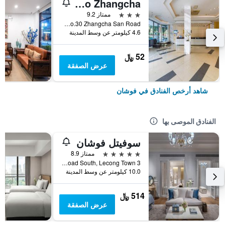
City Comfort Inn Foshan Zumiao Zhangcha
3 نجوم
ممتاز 9.2
No.30 Zhangcha San Road, فوشان, الصين
4.6 كيلومتر عن وسط المدينة
52 ﷼
عرض الصفقة
شاهد أرخص الفنادق في فوشان
الفنادق الموصى بها
سوفيتل فوشان
5 نجوم
ممتاز 8.9
3 Hebin Road South, Lecong Town, فوشان, الصين
10.0 كيلومتر عن وسط المدينة
514 ﷼
عرض الصفقة