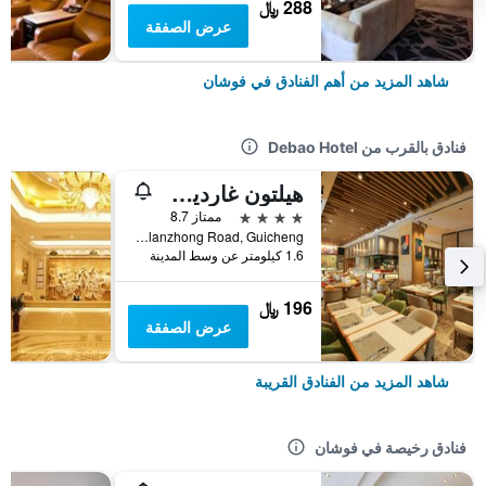
288 ﷼
عرض الصفقة
شاهد المزيد من أهم الفنادق في فوشان
فنادق بالقرب من Debao Hotel
هيلتون غاردين إن فوشان
4 نجوم
ممتاز 8.7
No. 20, Guilanzhong Road, Guicheng, فوشان, الصين
1.6 كيلومتر عن وسط المدينة
196 ﷼
عرض الصفقة
شاهد المزيد من الفنادق القريبة
فنادق رخيصة في فوشان