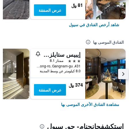
81 ﷼
عرض الصفقة
شاهد أرخص الفنادق في سيول
الفنادق الموصى بها
إيبيس ستايلز أمباسادور سيول غانغنام
3 نجوم
ممتاز 8.1
431, Samseong-ro, Gangnam-gu, سيول, كوريا الجنوبية
8.0 كيلومتر عن وسط المدينة
374 ﷼
عرض الصفقة
مشاهدة الفنادق الأخرى الموصى بها
استكشفجانجنام- جو, سيول