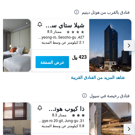
فنادق بالقرب من هوتل دينيم
شيلا ستاي سيوتشو جاننام ستيشن
4 نجوم
ممتاز 8.5
427, Hyoryeong-ro, Seocho-gu, سيول, كوريا الجنوبية
2.1 كيلومتر عن وسط المدينة
423 ﷼
عرض الصفقة
شاهد المزيد من الفنادق القريبة
فنادق رخيصة في سيول
ذا كيوب هوتل - دار ضيافة
تقييم فئة 3
ممتاز 8.3
31, Toegye-ro 20-gil, Jung-gu, سيول, كوريا الجنوبية
0.8 كيلومتر عن وسط المدينة