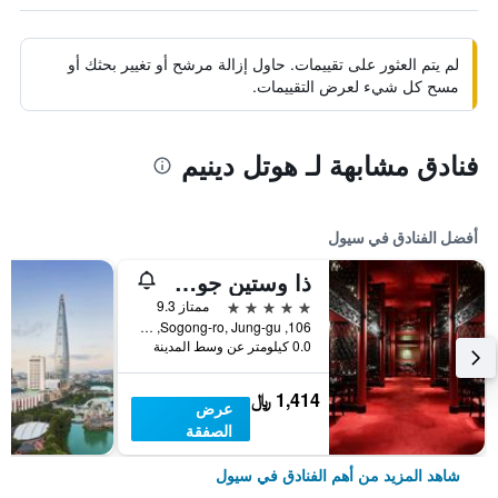
لم يتم العثور على تقييمات. حاول إزالة مرشح أو تغيير بحثك أو
مسح كل شيء لعرض التقييمات.
فنادق مشابهة لـ هوتل دينيم
أفضل الفنادق في سيول
ذا وستين جوسون سول
5 نجوم
ممتاز 9.3
106, Sogong-ro, Jung-gu, سيول, كوريا الجنوبية
0.0 كيلومتر عن وسط المدينة
1,414 ﷼
عرض
الصفقة
شاهد المزيد من أهم الفنادق في سيول