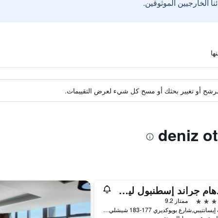
ة مرشح أو تغيير بحثك أو مسح كل شيء لعرض التقييمات.
ويندهام جراند إسطنبول ليفينت
ممتاز 9.2
منطقة إيسانتيبي,شارع بويوكديري 177-183 شيشلي, اسطنبول, تركيا