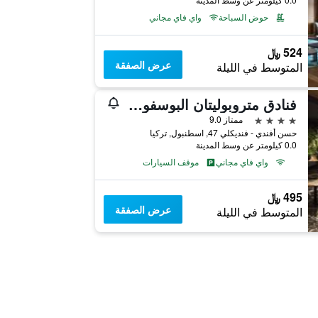
حوض السباحة
واي فاي مجاني
524 ﷼
عرض الصفقة
المتوسط في الليلة
فنادق متروبوليتان البوسفور - فئة خاصة
4 نجوم
ممتاز 9.0
حسن أفندي - فنديكلي 47, اسطنبول, تركيا
0.0 كيلومتر عن وسط المدينة
واي فاي مجاني
موقف السيارات
495 ﷼
عرض الصفقة
المتوسط في الليلة