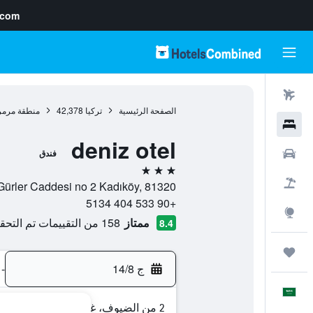
.com
رحلات طيران
الصفحة الرئيسية
تركيا
42,378
منطقة مرمر
فنادق
deniz otel
سيارات
فندق
3 نجوم
حزم العروض
Orgeneral Şahap Gürler Caddesi no 2 Kadıköy, 81320, اس
+90 533 404 5134
استكشاف
ممتاز
158 من التقييمات تم التحقق منها
8.4
رحلات
ج 14/8
-
العَرَبِيَّة
2 من الضيوف، غرفة واحدة