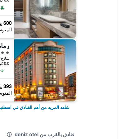
600 ﷼
المتوس
5 نجوم
شارع هالاس
0.0 كيلومتر عن وسط المدينة
393 ﷼
المتوس
شاهد المزيد من أهم الفنادق في اسطنب
فنادق بالقرب من deniz otel