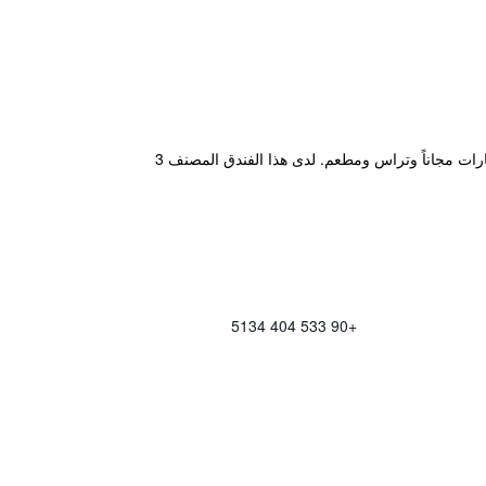
يقع مكان إقامة "deniz otel" في إسطنبول، على بعد 5.5 كم من أبراج العذراء، ويتميز بصالة مشتركة ومواقف خاصة للسيارات مجاناً وتراس ومطعم. لدى هذا الفندق المصنف 3
+90 533 404 5134