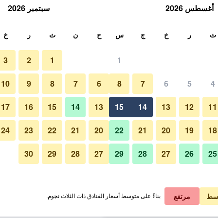
أغسطس 2026
سبتمبر 2026
ث
ث
ر
خ
ج
س
ح
ن
ث
ر
خ
3
2
1
1
لة الواحدة
10
9
8
7
6
8
7
6
5
4
غرفة نوم
لي في الليلة
17
16
15
14
13
15
14
13
12
11
 ﷼
عرض الصفقة
24
23
22
21
20
22
21
20
19
18
30
29
28
27
29
28
27
26
25
صور لـ deniz otel
 ﷼
عرض الصفقة
 ﷼
عرض الصفقة
سط
مرتفع
بناءً على متوسط أسعار الفنادق ذات الثلاث نجوم.