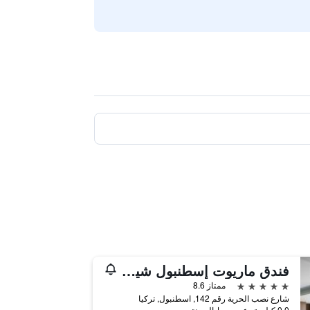
فندق ماريوت إسطنبول شيشلي
5 نجوم
ممتاز 8.6
شارع نصب الحرية رقم 142, اسطنبول, تركيا
0.0 كيلومتر عن وسط المدينة