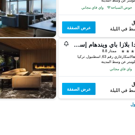
حوض السباحة
واي فاي مجاني
عرض الصفقة
ط في الليلة
رمادا بلازا باي ويندهام إسطنبول سيتي سنتر
ممتاز 8.8
كارغازي رقم 63, اسطنبول, تركيا
واي فاي مجاني
عرض الصفقة
ط في الليلة
ول