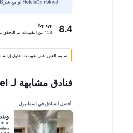
HotelsCombined أو مع شركائنا الخارجيين الموثوقين.
8.4
جيد جدًا
158 من التقييمات تم التحقق منها
لم يتم العثور على تقييمات. حاول إزال
فنادق مشابهة لـ deniz otel
أفضل الفنادق في اسطنبول
5 نجوم
0.0 كيلومتر عن وسط المدينة