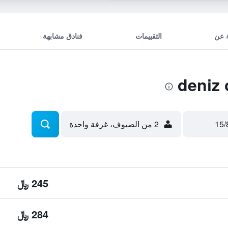
 عن
التقييمات
فنادق مشابهة
2 من الضيوف، غرفة واحدة
245 ﷼
284 ﷼