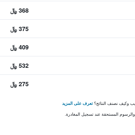
368 ﷼
375 ﷼
409 ﷼
532 ﷼
275 ﷼
تيب وكيف نصنف النتائج؟
تعرف على المزيد
والرسوم المستحقة عند تسجيل المغادرة.