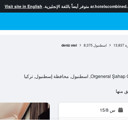
ar.hotelscombined
متوفر أيضاً باللغة الإنجليزية.
Visit site in English
ة
13,837
اسطنبول
8,375
deniz otel
طنبول, محافظة إسطنبول, تركيا
س 15/8