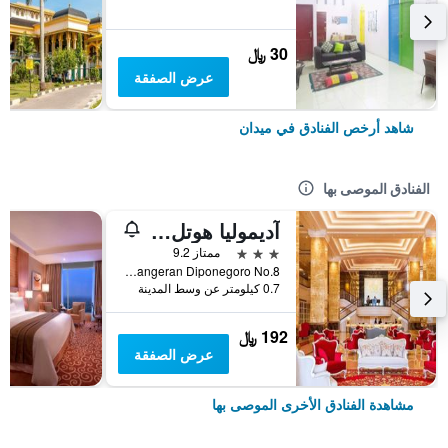
30 ﷼
عرض الصفقة
شاهد أرخص الفنادق في ميدان
الفنادق الموصى بها
آديموليا هوتل ميدان
3 نجوم
ممتاز 9.2
Jalan Pangeran Diponegoro No.8, ميدان, إندونيسيا
0.7 كيلومتر عن وسط المدينة
192 ﷼
عرض الصفقة
مشاهدة الفنادق الأخرى الموصى بها