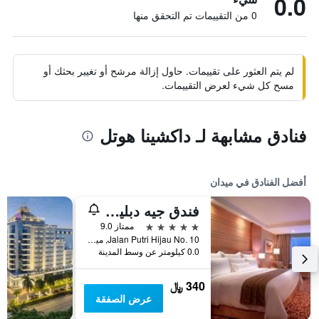
0.0
0 من التقييمات تم التحقق منها
لم يتم العثور على تقييمات. حاول إزالة مرشح أو تغيير بحثك أو
مسح كل شيء لعرض التقييمات.
فنادق مشابهة لـ داكشينا هوتل
أفضل الفنادق في ميدان
فندق جيه دبليو ماريوت ميدان
5 نجوم
ممتاز 9.0
Jalan Putri Hijau No. 10, ميدان, إندونيسيا
0.0 كيلومتر عن وسط المدينة
340 ﷼
عرض الصفقة