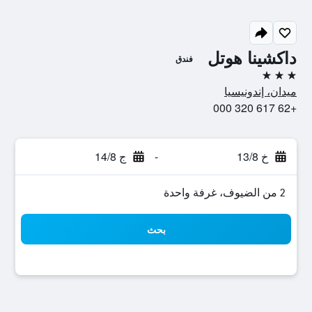
داكشينا هوتل
فندق
3 نجوم
ميدان، إندونيسيا
+62 617 320 000
خ 13/8
-
ج 14/8
2 من الضيوف، غرفة واحدة
بحث