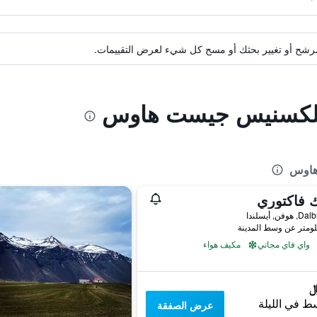
ة مرشح أو تغيير بحثك أو مسح كل شيء لعرض التقييمات.
ديلكسنيس جيست هاوس
هاوس
 فاكتوري
وفن, أيسلندا
واي فاي مجاني
مكيف هواء
ط في الليلة
عرض الصفقة