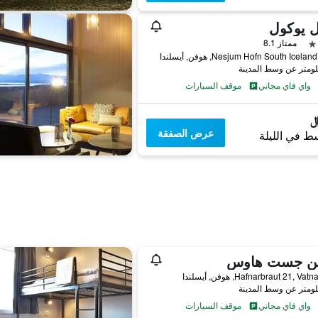
ل يوكول
ممتاز 8.1
Nesjum Hofn South Icel, هوفن, أيسلندا
واي فاي مجاني
موقف السيارات
عرض الصفقة
ط في الليلة
ن جست هاوس
Hafnarbraut 21, Va, هوفن, أيسلندا
واي فاي مجاني
موقف السيارات