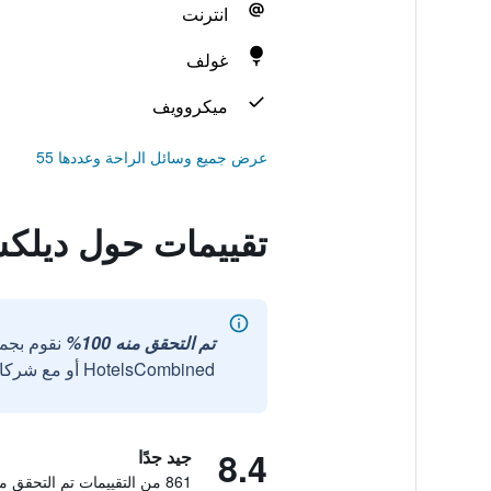
انترنت
غولف
ميكروويف
عرض جميع وسائل الراحة وعددها 55
تقييمات حول ديل
تم التحقق منه 100%
نقوم بجم
HotelsCombined أو مع شركائنا الخارجيين الموثوقين.
8.4
جيد جدًا
861 من التقييمات تم التحقق منها