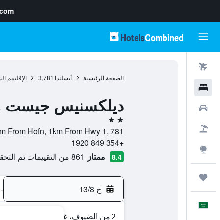
.com
رحلات طيران
الصفحة الرئيسية
أيسلندا
3,781
الإقليمم ا
فنادق
ديلكسنيس جيست 
سيارات
2 نجمتين
حزم العروض
Dilksnes, 4km From Hofn, 1km From Hwy 1, 781, هوفن, الإقل
+354 849 1920
استكشاف
ممتاز
861 من التقييمات تم التحقق منها
8.4
رحلات
خ 13/8
-
العَرَبِيَّة
2 من الضيوف، غرفة واحدة