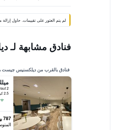
لم يتم العثور على تقييمات. حاول إزال
فنادق مشابهة لـ 
فنادق بالقرب من ديلكسنيس جيست 
ميلك
Dalbraut 2, ه
2.5 كيلومتر عن وسط المدينة
787 ﷼
المتوس