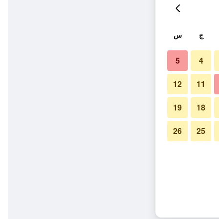
ج
س
5
4
12
11
19
18
26
25