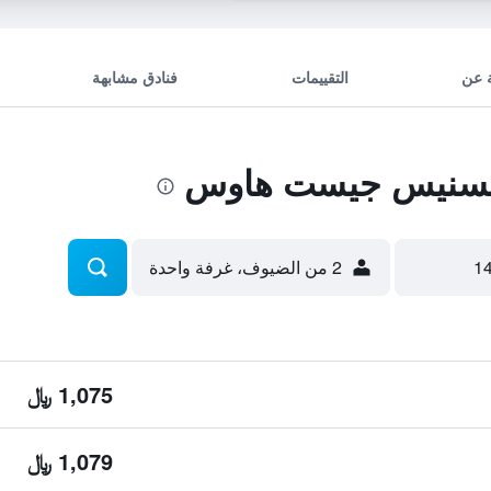
 عن
التقييمات
فنادق مشابهة
كسنيس جيست هاوس
2 من الضيوف، غرفة واحدة
1,075 ﷼
1,079 ﷼