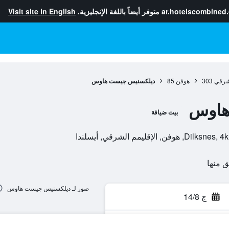
ar.hotelscombined
متوفر أيضاً باللغة الإنجليزية.
Visit site in English
لشرقي
303
هوفن
85
ديلكسنيس جيست هاوس
هاوس
بيت ضيافة
يمم الشرقي, أيسلندا
صور لـ ديلكسنيس جيست هاوس
ج 14/8