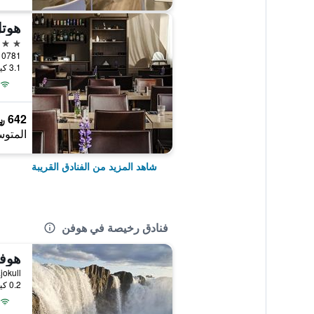
هوت
3 نجوم
and 0781
3.1 كيلومتر عن وسط المدينة
642 ﷼
المتوس
شاهد المزيد من الفنادق القريبة
فنادق رخيصة في هوفن
هوف
tnajokull
0.2 كيلومتر عن وسط المدينة