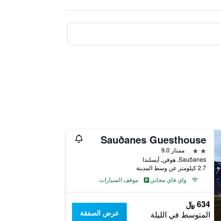
Sauðanes Guesthouse
2 نجمتين
ممتاز 9.0
Sauðanes, هوفن, أيسلندا
2.7 كيلومتر عن وسط المدينة
واي فاي مجاني
موقف السيارات
634 ﷼
عرض الصفقة
المتوسط في الليلة