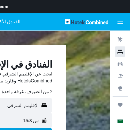
.com
رحلات طيران
فنادق
الفنادق في ال
سيارات
ابحث عن الإقليمم الشرقي ف
حزم العروض
HotelsCombined وقارن بينها ووفّر.
استكشاف
2 من الضيوف، غرفة واحدة
رحلات
س 15/8
العَرَبِيَّة