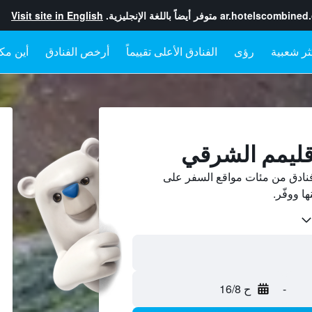
ar.hotelscombined
متوفر أيضاً باللغة الإنجليزية.
Visit site in English
رؤى
الفنادق الأعلى تقييماً
أرخص الفنادق
أين مكا
إقليمم الشرقي
نادق من مئات مواقع السفر على
-
ح 16/8