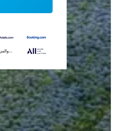
...والمز