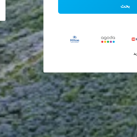
بحث
يد