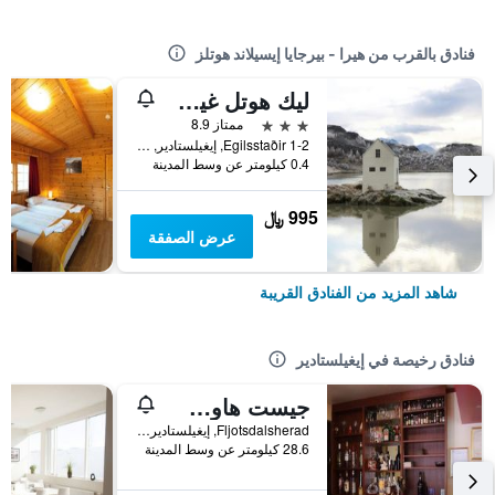
فنادق بالقرب من هيرا - بيرجايا إيسيلاند هوتلز
ليك هوتل غيستيهوسيد إغيلستادير
3 نجوم
ممتاز 8.9
Egilsstaðir 1-2, إيغيلستادير, أيسلندا
0.4 كيلومتر عن وسط المدينة
995 ﷼
عرض الصفقة
شاهد المزيد من الفنادق القريبة
فنادق رخيصة في إيغيلستادير
جيست هاوس سفارتيسكوجور ايغلستادير
Fljotsdalsherad, إيغيلستادير, أيسلندا
28.6 كيلومتر عن وسط المدينة