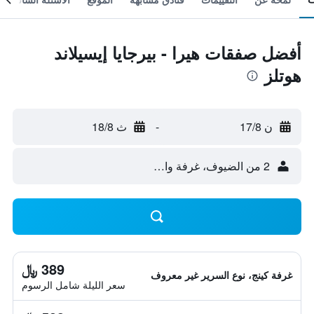
أفضل صفقات هيرا - بيرجايا إيسيلاند
هوتلز
ن 17/8
-
ث 18/8
2 من الضيوف، غرفة واحدة
389 ﷼
غرفة كينج، نوع السرير غير معروف
سعر الليلة شامل الرسوم