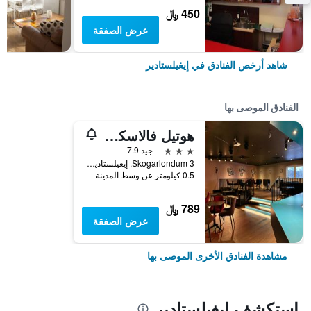
450 ﷼
عرض الصفقة
شاهد أرخص الفنادق في إيغيلستادير
الفنادق الموصى بها
هوتيل فالاسكالف
3 نجوم
جيد 7.9
Skogarlondum 3, إيغيلستادير, أيسلندا
0.5 كيلومتر عن وسط المدينة
789 ﷼
عرض الصفقة
مشاهدة الفنادق الأخرى الموصى بها
استكشف إيغيلستادير