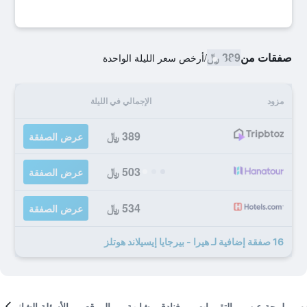
صفقات من
389 ﷼
/
أرخص سعر الليلة الواحدة
مزود
الإجمالي في الليلة
389 ﷼
عرض الصفقة
503 ﷼
عرض الصفقة
534 ﷼
عرض الصفقة
16 صفقة إضافية لـ هيرا - بيرجايا إيسيلاند هوتلز
لمحة عن
التقييمات
فنادق مشابهة
الموقع
الأسئلة الشائعة