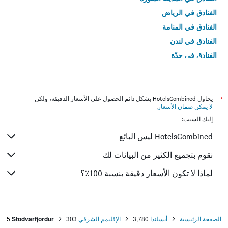
الفنادق في الرياض
الفنادق في المنامة
الفنادق في لندن
الفنادق في جدّة
الفنادق في القاهرة
*
يحاول HotelsCombined بشكل دائم الحصول على الأسعار الدقيقة، ولكن
لا يمكن ضمان الأسعار
.
إليك السبب:
HotelsCombined ليس البائع
نقوم بتجميع الكثير من البيانات لك
لماذا لا تكون الأسعار دقيقة بنسبة 100٪؟
الصفحة الرئيسية
أيسلندا
3,780
الإقليمم الشرقي
303
Stodvarfjordur
5