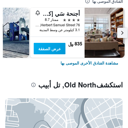
الفنادق الموصى بها
أجنحة سَي إكسكيوتيف
4 نجوم
ممتاز 8.7
76 Herbert Samuel Street, تل أبيب, منطقة متروبوليتان تل أبيب, اسرائيل
3.1 كيلومتر عن وسط المدينة
835 ﷼
عرض الصفقة
مشاهدة الفنادق الأخرى الموصى بها
استكشفOld North, تل أبيب