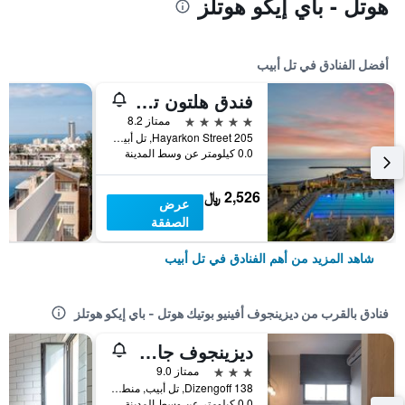
هوتل - باي إيكو هوتلز
أفضل الفنادق في تل أبيب
فندق هلتون تل أبيب
5 نجوم
ممتاز 8.2
205 Hayarkon Street, تل أبيب, منطقة متروبوليتان تل أبيب, اسرائيل
0.0 كيلومتر عن وسط المدينة
2,526 ﷼
عرض
الصفقة
شاهد المزيد من أهم الفنادق في تل أبيب
فنادق بالقرب من ديزينجوف أفينيو بوتيك هوتل - باي إيكو هوتلز
ديزينجوف جاردن هوتل - باي إيكو هوتلز
3 نجوم
ممتاز 9.0
138 Dizengoff, تل أبيب, منطقة متروبوليتان تل أبيب, اسرائيل
0.0 كيلومتر عن وسط المدينة