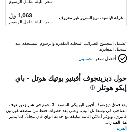
سعر الليلة شامل الرسوم
1,063 ﷼
غرفة قياسية، نوع السرير غير معروف
سعر الليلة شامل الرسوم
*
يشمل المجموع الضرائب المحلية المقدرة والرسوم المستحقة عند
تسجيل المغادرة.
أفضل سعر
مضمون
حول ديزينجوف أفينيو بوتيك هوتل - باي
إيكو هوتلز
يقع فندق ديزنغوف أفينيو البوتيكي المصنف 3 نجوم في شارع ديزنغوف
الصاخب في وسط تل أبيب، وعلى بعد خطوات فقط من منطقة غوردون
غاليري، ويوفر أماكن إقامة مكيفة مع خدمة الواي فاي مجاناً، كما يتميز
هذا الفندق ...
المزيد