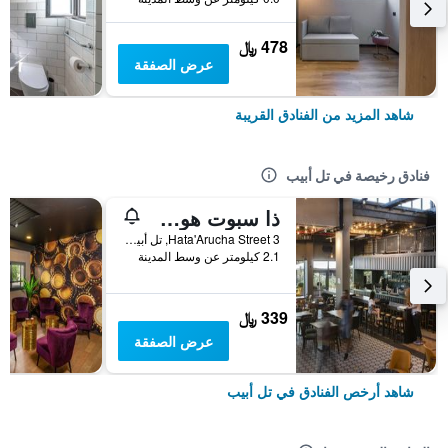
478 ﷼
عرض الصفقة
شاهد المزيد من الفنادق القريبة
فنادق رخيصة في تل أبيب
ذا سبوت هوستل
3 Hata'Arucha Street, تل أبيب, منطقة متروبوليتان تل أبيب, اسرائيل
2.1 كيلومتر عن وسط المدينة
339 ﷼
عرض الصفقة
شاهد أرخص الفنادق في تل أبيب