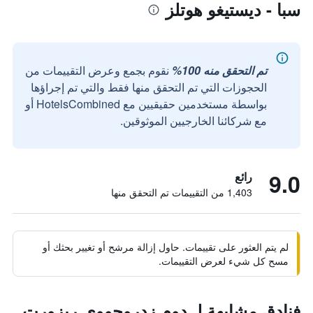
سبا - ديستيغو هوتلز
تم التحقق منه 100%
نقوم بجمع وعرض التقييمات من
الحجوزات التي تم التحقق منها فقط والتي تم إجراؤها
بواسطة مستخدمين حقيقيين مع HotelsCombined أو
مع شركائنا الخارجيين الموثوقين.
9.0
رائع
1,403 من التقييمات تم التحقق منها
لم يتم العثور على تقييمات. حاول إزالة مرشح أو تغيير بحثك أو
مسح كل شيء لعرض التقييمات.
فنادق مشابهة لـ دوم زدروجووي ريزورت