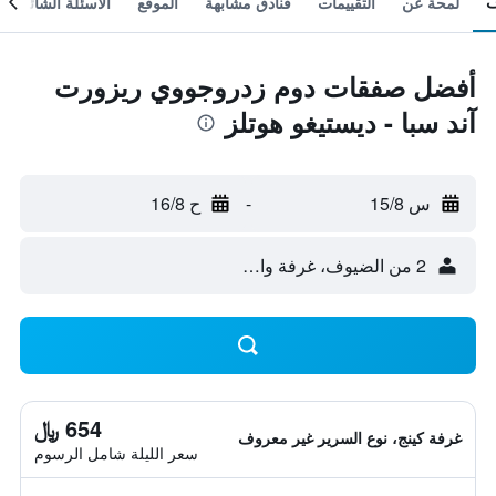
لمحة عن
التقييمات
فنادق مشابهة
الموقع
الأسئلة الشائعة
أفضل صفقات دوم زدروجووي ريزورت
آند سبا - ديستيغو هوتلز
س 15/8
-
ح 16/8
2 من الضيوف، غرفة واحدة
654 ﷼
غرفة كينج، نوع السرير غير معروف
سعر الليلة شامل الرسوم