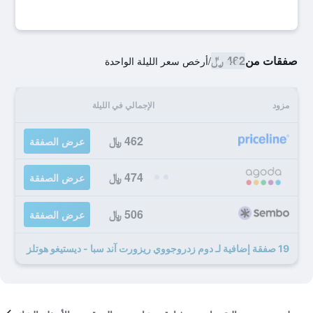
صفقات من
462 ﷼
/
أرخص سعر الليلة الواحدة
مزود
الإجمالي في الليلة
462 ﷼
عرض الصفقة
474 ﷼
عرض الصفقة
506 ﷼
عرض الصفقة
19 صفقة إضافية لـ دوم زدروجووي ريزورت آند سبا - ديستيغو هوتلز