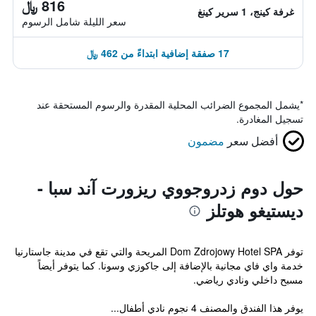
816 ﷼
غرفة كينج، 1 سرير كينغ
سعر الليلة شامل الرسوم
17 صفقة إضافية ابتداءً من 462 ﷼
*
يشمل المجموع الضرائب المحلية المقدرة والرسوم المستحقة عند
تسجيل المغادرة.
أفضل سعر
مضمون
حول دوم زدروجووي ريزورت آند سبا -
ديستيغو هوتلز
توفر Dom Zdrojowy Hotel SPA المريحة والتي تقع في مدينة جاستارنيا
خدمة واي فاي مجانية بالإضافة إلى جاكوزي وسونا. كما يتوفر أيضاً
مسبح داخلي ونادي رياضي.
يوفر هذا الفندق والمصنف 4 نجوم نادي أطفال...