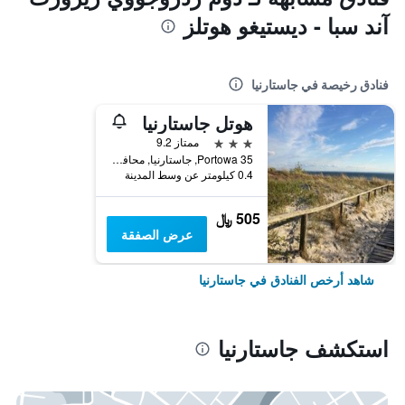
آند سبا - ديستيغو هوتلز
فنادق رخيصة في جاستارنيا
هوتل جاستارنيا
3 نجوم
ممتاز 9.2
Portowa 35, جاستارنيا, محافظة بومرسكي, بولندا
0.4 كيلومتر عن وسط المدينة
505 ﷼
عرض الصفقة
شاهد أرخص الفنادق في جاستارنيا
استكشف جاستارنيا