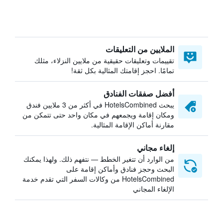
الملايين من التعليقات
تقييمات وتعليقات حقيقية من ملايين النزلاء، مثلك
تمامًا. احجز إقامتك المثالية بكل ثقة!
أفضل صفقات الفنادق
يبحث HotelsCombined في أكثر من 3 ملايين فندق
ومكان إقامة ويجمعهم في مكان واحد حتى تتمكن من
مقارنة أماكن الإقامة المثالية.
إلغاء مجاني
من الوارد أن تتغير الخطط — نتفهم ذلك. ولهذا يمكنك
البحث وحجز فنادق وأماكن إقامة على
HotelsCombined من وكالات السفر التي تقدم خدمة
الإلغاء المجاني