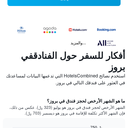
...والمزيد
أفكار للسفر حول الفنادقفي
بروز
استخدم نصائح HotelsCombined التي تدعمها البيانات لمساعدتك
في العثور على فندقك التالي في بروز.
ما هو الشهر الأرخص لحجز فندق في بروز؟
الشهر الأرخص لحجز فندق في بروز هو يوليو (323 ﷼). عكس من ذلك،
فإن الشهر الأكثر تكلفة للإقامة في بروز هو ديسمبر (703 ﷼).
750 ﷼