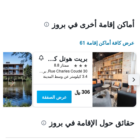
محور
الذي
Y
عُثر
الذي
عليه
يعرض
خلال
أماكن إقامة أخرى في بروز
متوسط
آخر
سعر
3
الغرفة
أيام
عرض كافة أماكن إقامة 61
هذه
مع
الليلة
التصنيف
الذي
بريت هوتل كير لان أيروبورت - بارس إكسبو
حسب
عُثر
النجوم
3 نجوم
ممتاز 8.8
عليه
يتضمن
30 Rue Charles Coudé, بروز, منطقة بريتاني, فرنسا
خلال
المخطط
3.4 كيلومتر عن وسط المدينة
آخر
1
3
محور
306 ﷼
أيام
X
عرض الصفقة
الذي
يعرض
فئات
الفنادق
حقائق حول الإقامة في بروز
بالنجوم.
يتضمن
المخطط