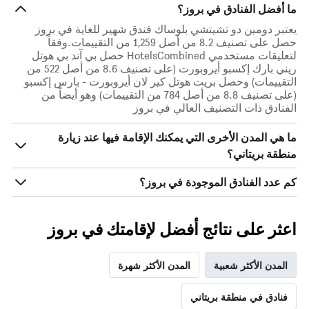
1
ما أفضل الفنادق في بروز؟
محور
Y
يعتبر دومين دو تشيتشي بلوساك فندق شهير للغاية في بروز
الذي
حصل على تصنيف 8.2 من أصل 1,259 من التقييمات.وفقاً
يعرض
لتعليقات مستخدمي HotelsCombined حصل بي آند بي هوتل
متوسط
ريني بارك إكسبو أيروبورت (على تصنيف 8.6 من أصل 522 من
سعر
التقييمات) وحصل بريت هوتل كير لان أيروبورت - بارس إكسبو
غرفة
(على تصنيف 8.8 من أصل 784 من التقييمات) وهو أيضاً من
في
الفنادق ذات التصنيف العالي في بروز
عطلة
نهاية
ما هي المدن الأخرى التي يمكنك الإقامة فيها عند زيارة
هذا
منطقة بريتاني؟
الأسبوع
خلال
كم عدد الفنادق الموجودة في بروز؟
آخر
3
أيام
اعثر على نتائج أفضل لإقامتك في بروز
المدن الأكثر شعبية
المدن الأكثر شهرة
فنادق في منطقة بريتاني