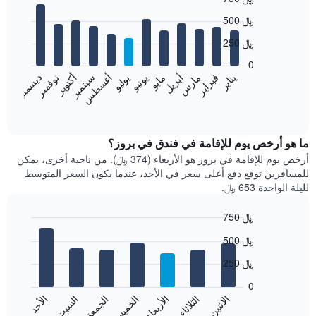
Bar
Chart
500 ﷼
graphic.
chart
with
250 ﷼
12
bars.
0
نوفمبر
فبراير
مايو
أغسطس
يناير
أبريل
يوليو
أكتوبر
مارس
يونيو
سبتمبر
ديسمبر
يعرض
المخطط
End
of
التالي
interactive
متوسط
chart
سعر
ما هو أرخص يوم للإقامة في فندق في بروز؟
غرفة
أرخص يوم للإقامة في بروز هو الأربعاء (374 ﷼). من ناحية أخرى، يمكن
كل
للمسافرين توقع دفع أعلى سعر في الأحد، عندما يكون السعر المتوسط
شهر
لليلة الواحدة 653 ﷼.
يتضمن
المخطط
750 ﷼
1
Bar
محور
Chart
500 ﷼
graphic.
chart
X
with
الذي
250 ﷼
7
يعرض
bars.
0
الشهور.
الاثنين
الثلاثاء
الأربعاء
الخميس
الجمعة
السبت
الأحد
يتضمن
يعرض
المخطط