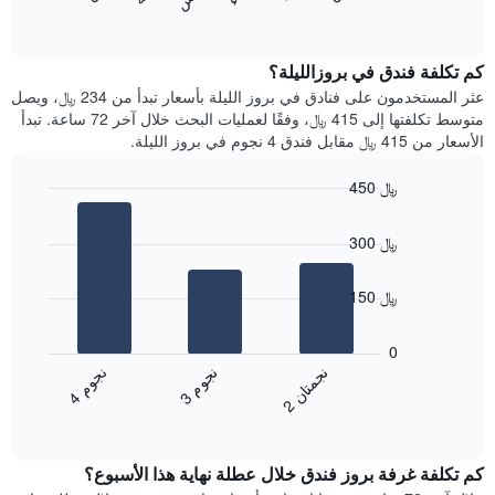
المخطط
End
التالي
of
التالي
interactive
1
متوسط
chart
محور
سعر
كم تكلفة فندق في بروزالليلة؟
Y
غرفة
عثر المستخدمون على فنادق في بروز الليلة بأسعار تبدأ من 234 ﷼، ويصل
الذي
كل
متوسط تكلفتها إلى 415 ﷼، وفقًا لعمليات البحث خلال آخر 72 ساعة. تبدأ
يعرض
يوم
الأسعار من 415 ﷼ مقابل فندق 4 نجوم في بروز الليلة.
متوسط
في
سعر
الأسبوع
450 ﷼
غرفة
يتضمن
Bar
المخطط
Chart
graphic.
chart
1
300 ﷼
with
محور
3
X
bars.
150 ﷼
الذي
يعرض
يعرض
أيام
المخطط
0
الأسبوع.
التالي
ن
م
ن
ن
ن
م
يتضمن
متوسط
3
ج
و
4
ج
و
2
ج
م
ت
ا
المخطط
End
سعر
of
التالي
الغرفة
interactive
1
هذه
chart
محور
كم تكلفة غرفة بروز فندق خلال عطلة نهاية هذا الأسبوع؟
الليلة
Y
الذي