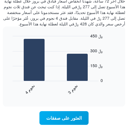
خلال آخر 72 ساعة، شهدنا انخفاض أسعار فنادق في بروز خلال عطلة نهاية
الذي
عُثر
هذا الأسبوع تصل إلى 277 ﷼في الليلة. إذا كنت تبحث عن فندق ثلاث نجوم
يعرض
عليه
لعطلة نهاية هذا الأسبوع تحديدًا، فقد عثر مستخدمونا على أسعار منخفضة
متوسط
خلال
تصل إلى 277 ﷼ في الليلة. مقابل فندق 4 نجوم في بروز، عُثر مؤخرًا على
سعر
آخر
أرخص سعر والذي كان 428 ﷼في الليلة لعطلة نهاية هذا الأسبوع.
غرفة
3
أيام
450 ﷼
مع
Bar
Chart
التصنيف
graphic.
chart
حسب
300 ﷼
with
النجوم
2
يتضمن
bars.
المخطط
150 ﷼
1
يعرض
محور
المخطط
0
X
التالي
ن
م
ن
م
التي
متوسط
3
ج
و
4
ج
و
تعرض
End
سعر
of
فئات
الغرفة
interactive
الفنادق
خلال
chart
بالنجوم.
عطلة
يتضمن
نهاية
العثور على صفقات
المخطط
هذا
1
الأسبوع