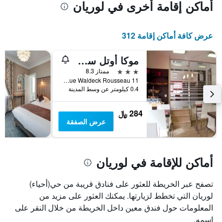
أماكن إقامة أخرى في لوريان
عرض كافة أماكن إقامة 312
موكا أوتل سونتر - فيل
3 نجوم
ممتاز 8.3
11 Rue Waldeck Rousseau, لوريان, منطقة بريتاني, فرنسا
0.4 كيلومتر عن وسط المدينة
284 ﷼
عرض الصفقة
أماكن للإقامة في لوريان
تصفح عبر الخريطة للعثور على فنادق قريبة من حي(أحياء)
لوريان التي تخطط لزيارتها. يمكنك العثور على مزيد من
المعلومات حول فندق معين داخل الخريطة من خلال النقر على
اسمه.