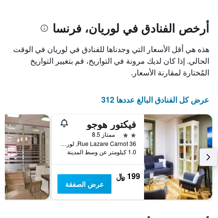
يتضمن
بالنجوم.
يتضمن
المخطط
1
المخطط
أرخص الفنادق في لوريان، فرنسا
1
محور
X
محور
هذه هي أقل الأسعار التي وجدناها للفنادق في لوريان في الوقت
Y
الذي
الذي
يعرض
الحالي. إذا كان لديك مرونة في التواريخ، قم بتغيير التواريخ
عدد
يعرض
المُختارة لمقارنة الأسعار.
الأيام
متوسط
قبل
سعر
غرفة
الإقامة
عرض كل الفنادق البالغ عددها 312
في
يتضمن
عطلة
المخطط
فيكتور هوجو
نهاية
التالي
1
هذا
2 نجمتين
ممتاز 8.5
محور
الأسبوع
36 Rue Lazare Carnot, لوريان, منطقة بريتاني, فرنسا
Y
خلال
1.0 كيلومتر عن وسط المدينة
آخر
الذي
3
يعرض
199 ﷼
أيام
متوسط
عرض الصفقة
سعر
غرفة