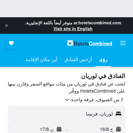
ar.hotelscombined.com
متوفر أيضاً باللغة الإنجليزية.
Visit site in English
رؤى
أرخص الفنادق
أين مكان الإقامة
الفنادق في لوريان
ابحث عن فنادق في لوريان من مئات مواقع السفر وقارن بينها
على HotelsCombined ووفّر.
2 من الضيوف، غرفة واحدة
لوريان، فرنسا
ح 16/8
-
ن 17/8