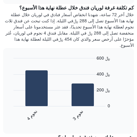
هذه
chart
محور
كم تكلفة غرفة لوريان فندق خلال عطلة نهاية هذا الأسبوع؟
الليلة
Y
الذي
خلال آخر 72 ساعة، شهدنا انخفاض أسعار فنادق في لوريان خلال عطلة
الذي
عُثر
نهاية هذا الأسبوع تصل إلى 288 ﷼في الليلة. إذا كنت تبحث عن فندق ثلاث
يعرض
عليه
نجوم لعطلة نهاية هذا الأسبوع تحديدًا، فقد عثر مستخدمونا على أسعار
متوسط
خلال
منخفضة تصل إلى 288 ﷼ في الليلة. مقابل فندق 4 نجوم في لوريان، عُثر
سعر
آخر
مؤخرًا على أرخص سعر والذي كان 454 ﷼في الليلة لعطلة نهاية هذا
غرفة
3
الأسبوع.
أيام
مع
600 ﷼
التصنيف
Bar
حسب
Chart
graphic.
chart
النجوم
400 ﷼
with
يتضمن
2
المخطط
bars.
1
200 ﷼
محور
يعرض
X
المخطط
0
التي
التالي
ن
م
ن
م
تعرض
متوسط
3
ج
و
4
ج
و
فئات
End
سعر
of
الفنادق
الغرفة
interactive
بالنجوم.
خلال
chart
يتضمن