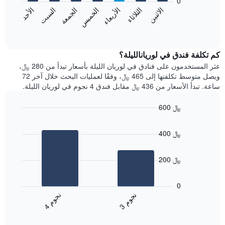
0
الشهور.
الاثنين
الثلاثاء
الأربعاء
الخميس
الجمعة
السبت
الأحد
يتضمن
يعرض
المخطط
المخطط
End
التالي
of
التالي
interactive
1
متوسط
chart
محور
سعر
كم تكلفة فندق في لوريانالليلة؟
Y
غرفة
عثر المستخدمون على فنادق في لوريان الليلة بأسعار تبدأ من 280 ﷼،
الذي
كل
ويصل متوسط تكلفتها إلى 465 ﷼، وفقًا لعمليات البحث خلال آخر 72
يعرض
يوم
ساعة. تبدأ الأسعار من 436 ﷼ مقابل فندق 4 نجوم في لوريان الليلة.
متوسط
في
سعر
الأسبوع
600 ﷼
غرفة
يتضمن
Bar
المخطط
Chart
graphic.
chart
1
400 ﷼
with
محور
2
X
bars.
الذي
200 ﷼
يعرض
يعرض
أيام
المخطط
0
الأسبوع.
التالي
ن
م
ن
م
يتضمن
متوسط
3
ج
و
4
ج
و
المخطط
End
سعر
of
التالي
الغرفة
interactive
1