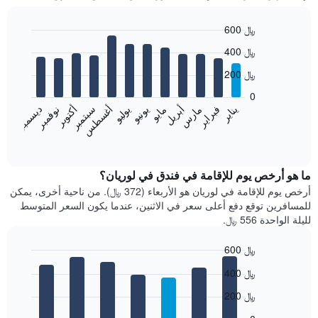
600 ﷼
Bar
Chart
400 ﷼
graphic.
chart
with
200 ﷼
12
bars.
0
فبراير
مايو
أغسطس
نوفمبر
يناير
أبريل
يوليو
أكتوبر
مارس
يونيو
سبتمبر
ديسمبر
يعرض
المخطط
End
of
التالي
interactive
متوسط
chart
سعر
ما هو أرخص يوم للإقامة في فندق في لوريان؟
غرفة
أرخص يوم للإقامة في لوريان هو الأربعاء (372 ﷼). من ناحية أخرى، يمكن
كل
للمسافرين توقع دفع أعلى سعر في الاثنين، عندما يكون السعر المتوسط
شهر
لليلة الواحدة 556 ﷼.
يتضمن
المخطط
600 ﷼
1
Bar
محور
Chart
400 ﷼
graphic.
chart
X
with
الذي
200 ﷼
7
يعرض
bars.