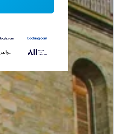
...والمز