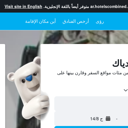
ar.hotelscombined
متوفر أيضاً باللغة الإنجليزية.
Visit site in English
رؤى
أرخص الفنادق
أين مكان الإقامة
دياك
ن مئات مواقع السفر وقارن بينها على
-
ج 14/8