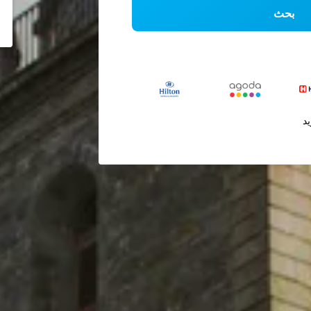
بحث
يد