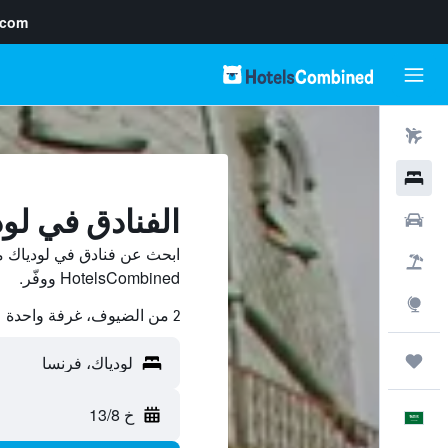
.com
رحلات طيران
فنادق
الفنادق في لو
سيارات
ابحث عن فنادق في لودياك م
حزم العروض
HotelsCombined ووفّر.
استكشاف
2 من الضيوف، غرفة واحدة
رحلات
خ 13/8
العَرَبِيَّة