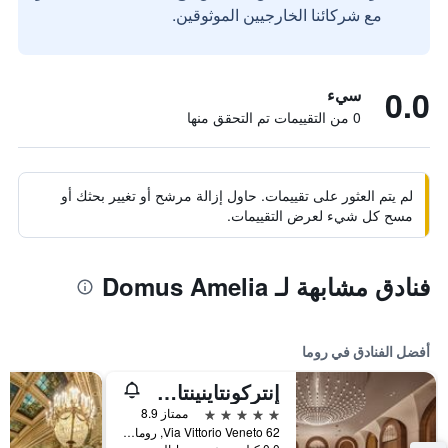
مع شركائنا الخارجيين الموثوقين.
0.0
سيء
0 من التقييمات تم التحقق منها
لم يتم العثور على تقييمات. حاول إزالة مرشح أو تغيير بحثك أو
مسح كل شيء لعرض التقييمات.
فنادق مشابهة لـ Domus Amelia
أفضل الفنادق في روما
إنتركونتاينينتال روم أمباسشياتوري بالاس باي آيتش جي
5 نجوم
ممتاز 8.9
Via Vittorio Veneto 62, روما, إيطاليا