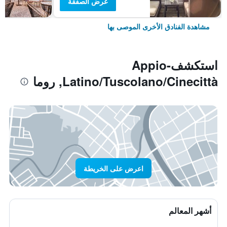
عرض الصفقة
مشاهدة الفنادق الأخرى الموصى بها
استكشفAppio-
Latino/Tuscolano/Cinecittà, روما
اعرض على الخريطة
أشهر المعالم