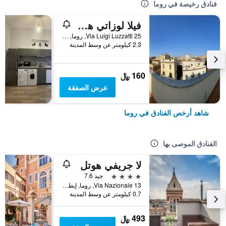
فنادق رخيصة في روما
فيلا لوزاتي هوستل
25 Via Luigi Luzzatti, روما, إيطاليا
2.3 كيلومتر عن وسط المدينة
160 ﷼
عرض الصفقة
شاهد أرخص الفنادق في روما
الفنادق الموصى بها
لا جريفي هوتل
4 نجوم
جيد 7.6
Via Nazionale 13, روما, إيطاليا
0.7 كيلومتر عن وسط المدينة
493 ﷼