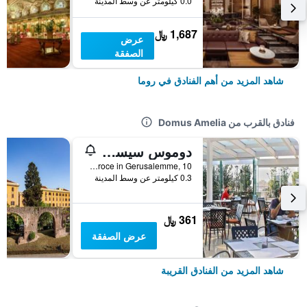
0.0 كيلومتر عن وسط المدينة
1,687 ﷼
عرض
الصفقة
شاهد المزيد من أهم الفنادق في روما
فنادق بالقرب من Domus Amelia
دوموس سيسوريانا
Piazza di Santa Croce in Gerusalemme, 10, روما, إيطاليا
0.3 كيلومتر عن وسط المدينة
361 ﷼
عرض الصفقة
شاهد المزيد من الفنادق القريبة