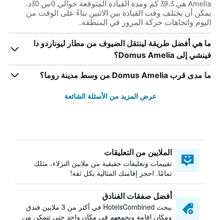
Amelia هي 39.3 كم ومدة القيادة المتوقعة حوالي 0س 30د.
يمكن أن يختلف وقت القيادة بين الاثنين بناءً على الوقت من
اليوم واتجاهات حركة المرور في المنطقة.
ما هي أفضل طريقة لينتقل الضيوف من مطار ليوناردو دا
فينشي إلى Domus Amelia؟
ما مدى قرب Domus Amelia من وسط مدينة روما؟
عرض المزيد من الأسئلة الشائعة
الملايين من التعليقات
تقييمات وتعليقات حقيقية من ملايين النزلاء، مثلك
تمامًا. احجز إقامتك المثالية بكل ثقة!
أفضل صفقات الفنادق
يبحث HotelsCombined في أكثر من 3 ملايين فندق
ومكان إقامة ويجمعهم في مكان واحد حتى تتمكن من